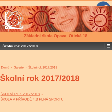
Základní škola Opava, Otická 18
Školní rok 2017/2018
Domů
›
Galerie
›
Školní rok 2017/2018
Školní rok 2017/2018
ŠKOLNÍ ROK 2017/2018
»
ŠKOLA V PŘÍRODĚ 4.B PLNÁ SPORTU