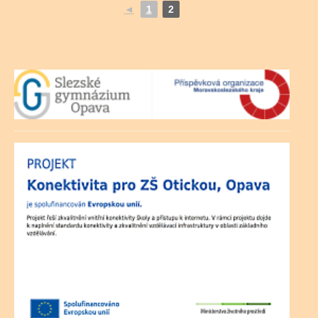
◄
1
2