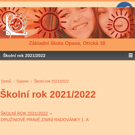
Základní škola Opava, Otická 18
Školní rok 2021/2022
Domů
›
Galerie
›
Školní rok 2021/2022
Školní rok 2021/2022
ŠKOLNÍ ROK 2021/2022
»
DRUŽINOVÉ PRAVÉ ZIMNÍ RADOVÁNKY 1. A