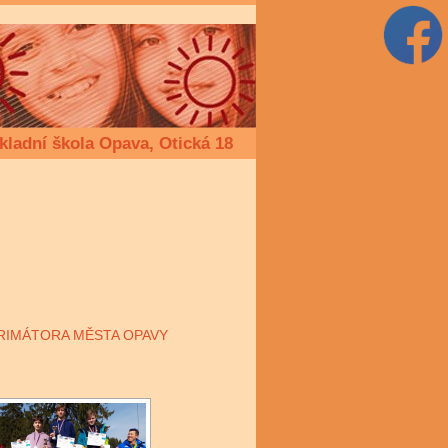
kladní škola Opava, Otická 18
PRIMÁTORA MĚSTA OPAVY