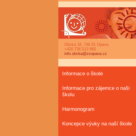
Otická 18, 746 01 Opava
+420 736 513 866
info.oticka@zsopava.cz
Informace o škole
Informace pro zájemce o naši
školu
Harmonogram
Koncepce výuky na naší škole