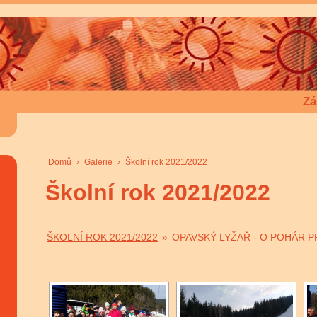
Zá
Domů
›
Galerie
›
Školní rok 2021/2022
Školní rok 2021/2022
ŠKOLNÍ ROK 2021/2022
»
OPAVSKÝ LYŽAŘ - O POHÁR 