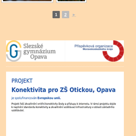
1
2
►