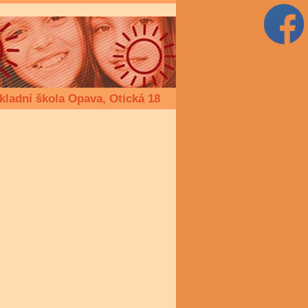
kladní škola Opava, Otická 18