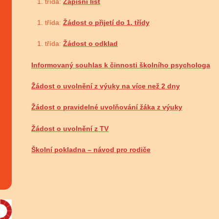
třída:
Zápisní list
třída:
Žádost o přijetí do 1. třídy
třída:
Žádost o odklad
Informovaný souhlas k činnosti školního psychologa
Žádost o uvolnění z výuky na více než 2 dny
Žádost o pravidelné uvolňování žáka z výuky
Žádost o uvolnění z TV
Školní pokladna – návod pro rodiče