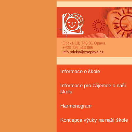
Otická 18, 746 01 Opava
+420 736 513 866
info.oticka@zsopava.cz
Informace o škole
Informace pro zájemce o naši
školu
Harmonogram
Koncepce výuky na naší škole