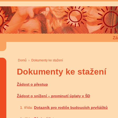
Zá
Domů
›
Dokumenty ke stažení
Dokumenty ke stažení
Žádost o přestup
Žádost o snížení – prominutí úplaty v ŠD
třída:
Dotazník pro rodiče budoucích prvňáčků