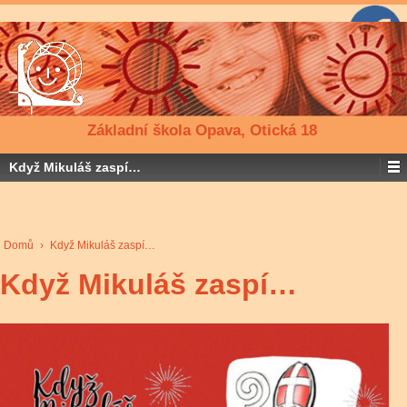
Základní škola Opava, Otická 18
Když Mikuláš zaspí…
Domů
›
Když Mikuláš zaspí…
Když Mikuláš zaspí…