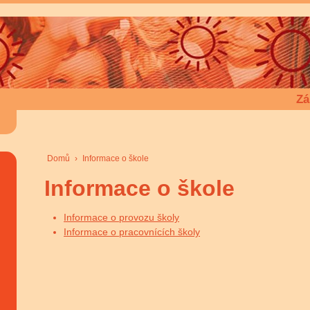
Zá
Domů
›
Informace o škole
Informace o škole
Informace o provozu školy
Informace o pracovnících školy