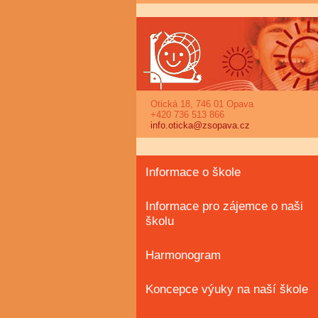
Otická 18, 746 01 Opava
+420 736 513 866
info.oticka@zsopava.cz
Informace o škole
Informace pro zájemce o naši
školu
Harmonogram
Koncepce výuky na naší škole