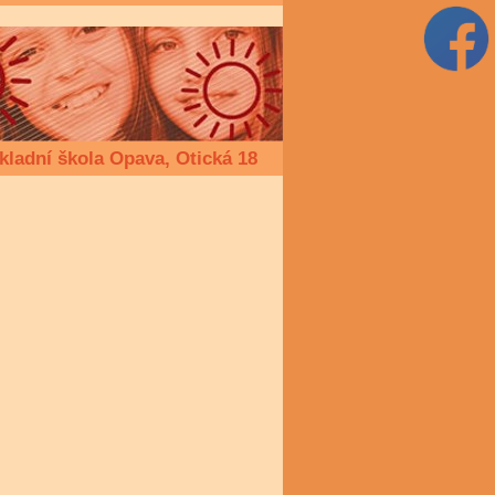
kladní škola Opava, Otická 18