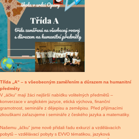
Třída „A“ – s všeobecným zaměřením a důrazem na humanitní
předměty
V „áčku“ mají žáci nejširší nabídku volitelných předmětů –
konverzace v anglickém jazyce, etická výchova, finanční
gramotnost, semináře z dějepisu a zeměpisu. Před přijímacími
zkouškami zařazujeme i semináře z českého jazyka a matematiky.
Našemu „áčku“ jsme nově přidali řadu exkurzí a vzdělávacích
pobytů – vzdělávací pobyty s EVVO tématikou, jazyková