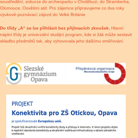
soustředění, exkurze do archeoparku v Chotěbuzi, do Štramberka,
Olomouce, Osvětimi atd. Pro zájemce připravujeme co dva roky
výukově-poznávací zájezd do Velké Británie
Do třídy „A“ se lze přihlásit bez přijímacích zkoušek.
Hlavní
náplní třídy je univerzální studijní program, kde si žák může sestavit
skladbu předmětů tak, aby vyhovovala jeho dalšímu směřování.