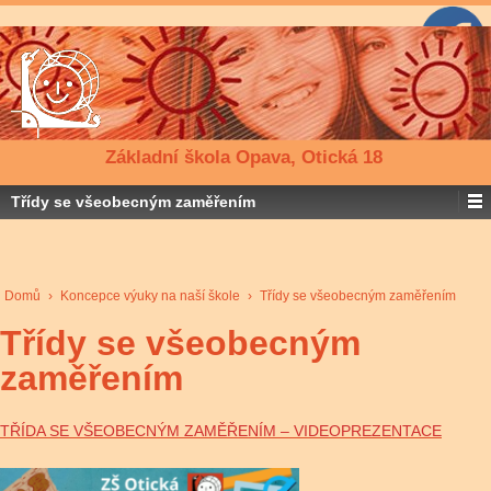
Základní škola Opava, Otická 18
Třídy se všeobecným zaměřením
Domů
›
Koncepce výuky na naší škole
›
Třídy se všeobecným zaměřením
Třídy se všeobecným
zaměřením
TŘÍDA SE VŠEOBECNÝM ZAMĚŘENÍM – VIDEOPREZENTACE