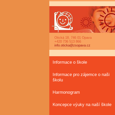
Otická 18, 746 01 Opava
+420 736 513 866
info.oticka@zsopava.cz
Informace o škole
Informace pro zájemce o naši
školu
Harmonogram
Koncepce výuky na naší škole