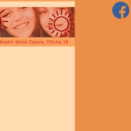
kladní škola Opava, Otická 18