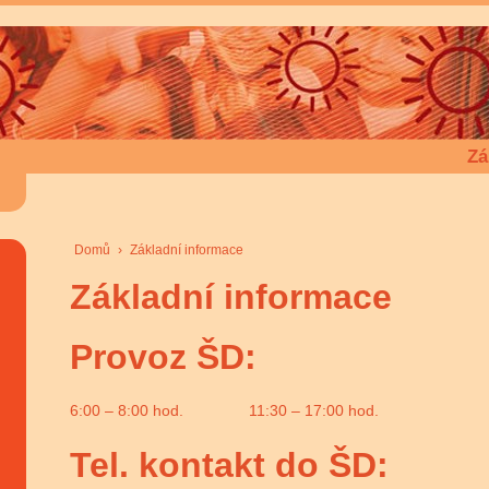
Zá
Domů
›
Základní informace
Základní informace
Provoz ŠD:
6:00 – 8:00 hod. 11:30 – 17:00 hod.
Tel. kontakt do ŠD: