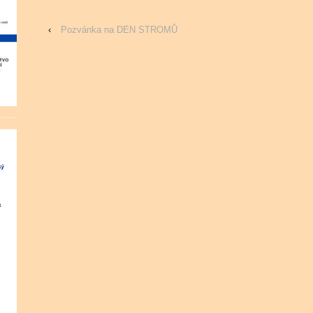
‹
Pozvánka na DEN STROMŮ