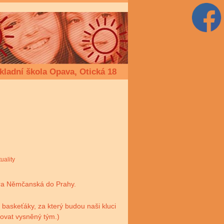
kladní škola Opava, Otická 18
uality
etra Němčanská do Prahy.
 baskeťáky, za který budou naši kluci
sovat vysněný tým.)