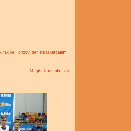
é, tak se Honzovi den s basketbalem
Magda Krasnokutská