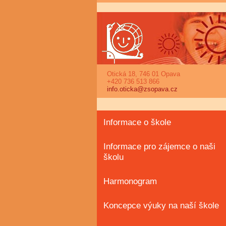
Otická 18, 746 01 Opava
+420 736 513 866
info.oticka@zsopava.cz
Informace o škole
Informace pro zájemce o naši
školu
Harmonogram
Koncepce výuky na naší škole