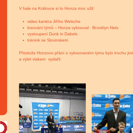
V hale na Královce si to Honza moc užil:
video kariéra Jiřího Welsche
losování týmů – Honza vylosoval Brooklyn Nets
vystoupení Dunk in Dabels
trénink se Slovinskem
Přestože Honzovo přání o vylosovaném týmu bylo trochu jin
a výlet vlakem vydařil.