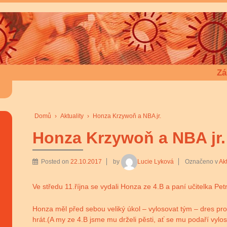
Zá
Domů
›
Aktuality
›
Honza Krzywoň a NBA jr.
Honza Krzywoň a NBA jr.
Posted on
22.10.2017
by
Lucie Lyková
Označeno v
Akt
Ve středu 11.října se vydali Honza ze 4.B a paní učitelka P
Honza měl před sebou veliký úkol – vylosovat tým – dres pro
hrát.(A my ze 4.B jsme mu drželi pěsti, ať se mu podaří vylo