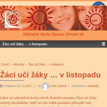
Základní škola Opava, Otická 18
Žáci učí žáky … v listopadu
Domů
›
Aktuality
›
Žáci učí žáky … v listopadu
Žáci učí žáky … v listopadu
Posted on
27.11.2017
by
Lucie Lyková
Označeno v
Aktuality
Letos se uskutečnil druhý ročník školního projektu Žáci učí žáky,
určený deváťákům, kteří ve své volbě povolání přemýšlí nad