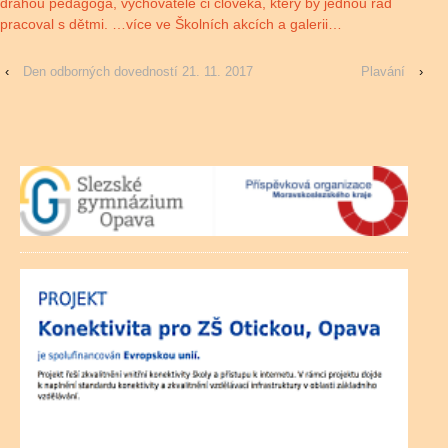
dráhou pedagoga, vychovatele či člověka, který by jednou rád
pracoval s dětmi. …více ve Školních akcích a galerii…
‹
Den odborných dovedností 21. 11. 2017
Plavání
›