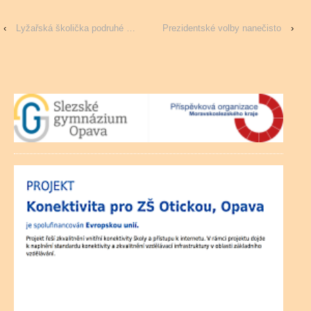
‹
Lyžařská školička podruhé …
Prezidentské volby nanečisto
›