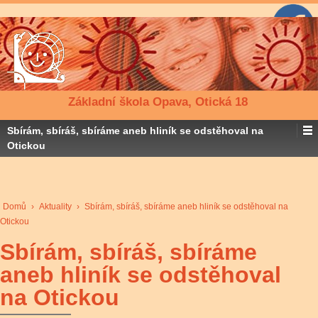
Základní škola Opava, Otická 18
Sbírám, sbíráš, sbíráme aneb hliník se odstěhoval na
Otickou
Domů
›
Aktuality
›
Sbírám, sbíráš, sbíráme aneb hliník se odstěhoval na
Otickou
Sbírám, sbíráš, sbíráme
aneb hliník se odstěhoval
na Otickou