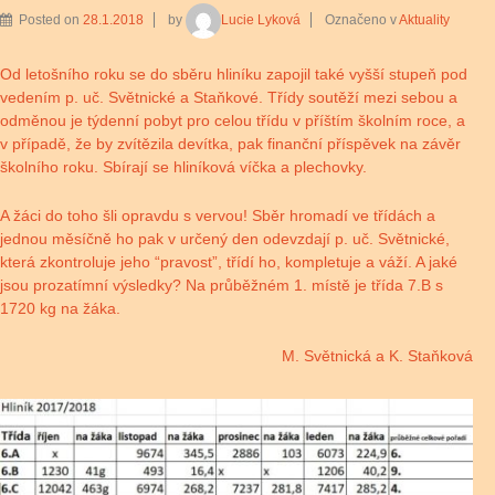
Posted on
28.1.2018
by
Lucie Lyková
Označeno v
Aktuality
Od letošního roku se do sběru hliníku zapojil také vyšší stupeň pod
vedením p. uč. Světnické a Staňkové. Třídy soutěží mezi sebou a
odměnou je týdenní pobyt pro celou třídu v příštím školním roce, a
v případě, že by zvítězila devítka, pak finanční příspěvek na závěr
školního roku. Sbírají se hliníková víčka a plechovky.
A žáci do toho šli opravdu s vervou! Sběr hromadí ve třídách a
jednou měsíčně ho pak v určený den odevzdají p. uč. Světnické,
která zkontroluje jeho “pravost”, třídí ho, kompletuje a váží. A jaké
jsou prozatímní výsledky? Na průběžném 1. místě je třída 7.B s
1720 kg na žáka.
M. Světnická a K. Staňková