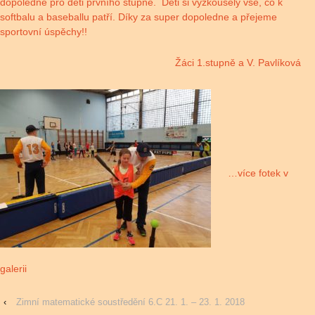
dopoledne pro děti prvního stupně. Děti si vyzkoušely vše, co k
softbalu a baseballu patří. Díky za super dopoledne a přejeme
sportovní úspěchy!!
Žáci 1.stupně a V. Pavlíková
…více fotek v
galerii
‹
Zimní matematické soustředění 6.C 21. 1. – 23. 1. 2018