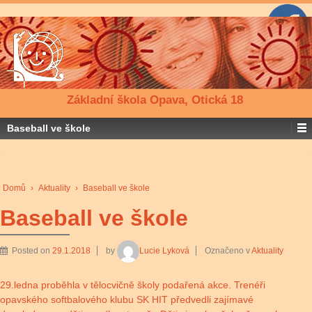
Základní škola Opava, Otická 18
Baseball ve škole
Domů
›
Aktuality
›
Baseball ve škole
Baseball ve škole
Posted on
29.1.2018
by
Lucie Lyková
Označeno v
Aktuality
29.ledna proběhla v tělocvičně školy podařená akce. Trenéři
opavského softbalového klubu SK HIT předvedli zajímavé