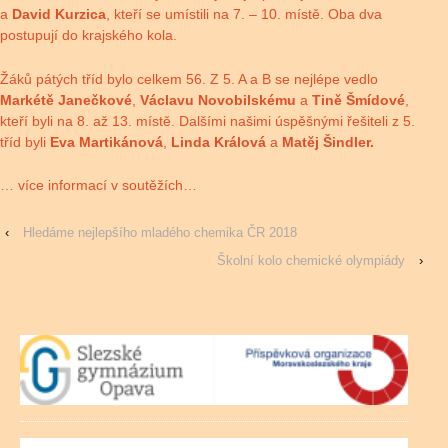
a
David Kurzica
, kteří se umístili na 7. – 10. místě. Oba dva
postupují do krajského kola.
Žáků pátých tříd bylo celkem 56. Z 5. A a B se nejlépe vedlo
Markétě
Janečkové
,
Václavu
Novobilskému
a
Tině Šmídové
,
kteří byli na 8. až 13. místě. Dalšími našimi úspěšnými řešiteli z 5.
tříd byli
Eva Martikánová
,
Linda
Králová
a
Matěj Šindler.
… více informací v soutěžích…
‹
Hledáme nejlepšího mladého chemika ČR 2018
Školní kolo chemické olympiády
›