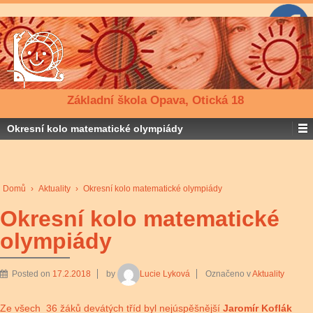
Základní škola Opava, Otická 18
Okresní kolo matematické olympiády
Domů
›
Aktuality
›
Okresní kolo matematické olympiády
Okresní kolo matematické
olympiády
Posted on
17.2.2018
by
Lucie Lyková
Označeno v
Aktuality
Ze všech 36 žáků devátých tříd byl nejúspěšnější
Jaromír Koflák