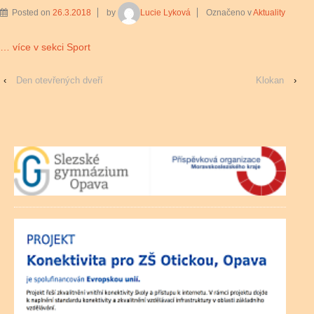
Posted on
26.3.2018
by
Lucie Lyková
Označeno v
Aktuality
… více v sekci Sport
‹
Den otevřených dveří
Klokan
›