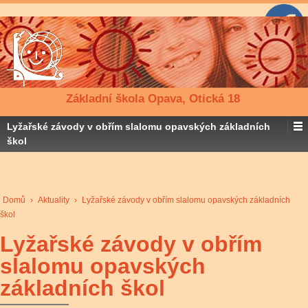
Základní škola Opava, Otická 18
Lyžařské závody v obřím slalomu opavských základních
škol
Domů
›
Aktuality
›
Lyžařské závody v obřím slalomu opavských základních
škol
Lyžařské závody v obřím
slalomu opavských
základních škol