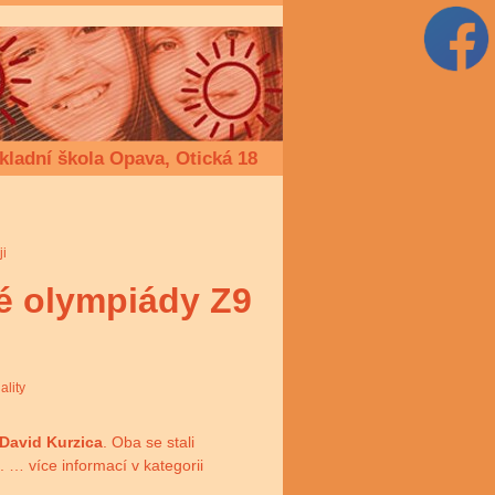
kladní škola Opava, Otická 18
ji
é olympiády Z9
ality
David Kurzica
. Oba se stali
. … více informací v kategorii