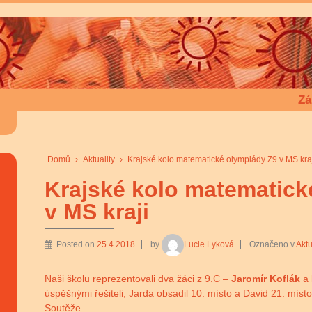
Zá
Domů
›
Aktuality
›
Krajské kolo matematické olympiády Z9 v MS kra
Krajské kolo matematick
v MS kraji
Posted on
25.4.2018
by
Lucie Lyková
Označeno v
Aktu
Naši školu reprezentovali dva žáci z 9.C –
Jaromír Koflák
a
úspěšnými řešiteli, Jarda obsadil 10. místo a David 21. místo
Soutěže