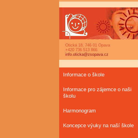
Otická 18, 746 01 Opava
+420 736 513 866
info.oticka@zsopava.cz
Informace o škole
Informace pro zájemce o naši
školu
Harmonogram
Koncepce výuky na naší škole