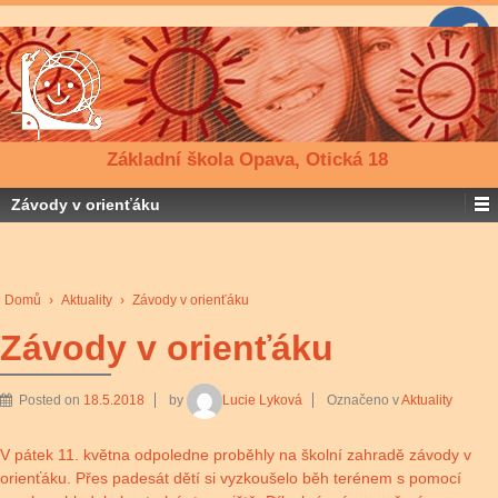
Základní škola Opava, Otická 18
Závody v orienťáku
Domů
›
Aktuality
›
Závody v orienťáku
Závody v orienťáku
Posted on
18.5.2018
by
Lucie Lyková
Označeno v
Aktuality
V pátek 11. května odpoledne proběhly na školní zahradě závody v
orienťáku. Přes padesát dětí si vyzkoušelo běh terénem s pomocí