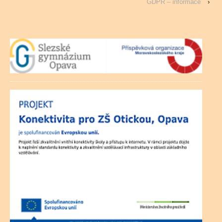
GDPR – informace
›