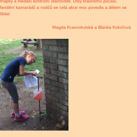
mapky a hledalo kontrolní stanoviště. Díky krásnému počasí,
fandění kamarádů a rodičů se celá akce moc povedla a dětem se
líbila!
Magda Krasnokutská a Blanka Kokořová