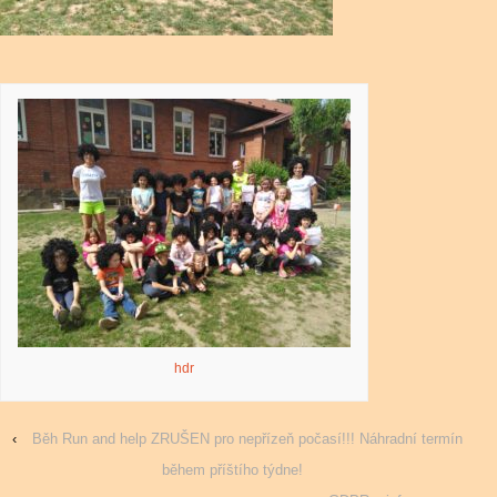
hdr
‹
Běh Run and help ZRUŠEN pro nepřízeň počasí!!! Náhradní termín
během příštího týdne!