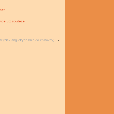
letu.
více viz soutěže
er (zisk anglických knih do knihovny)
›