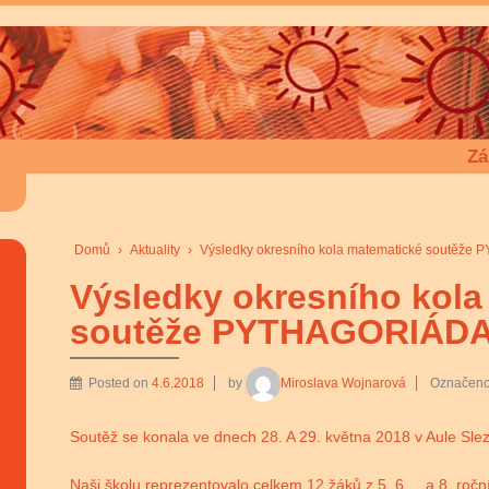
Zá
Domů
›
Aktuality
›
Výsledky okresního kola matematické soutěže
Výsledky okresního kola
soutěže PYTHAGORIÁDA
Posted on
4.6.2018
by
Miroslava Wojnarová
Označeno
Soutěž se konala ve dnech 28. A 29. května 2018 v Aule Slez
Naši školu reprezentovalo celkem 12 žáků z 5.,6., . a 8. ročn