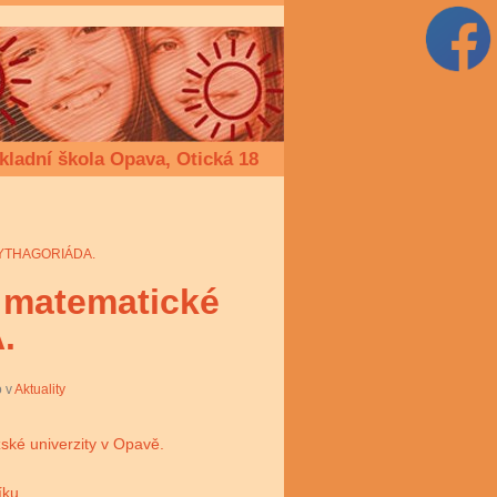
kladní škola Opava, Otická 18
 PYTHAGORIÁDA.
 matematické
.
 v
Aktuality
ské univerzity v Opavě.
íku.