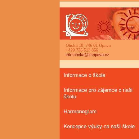
Otická 18, 746 01 Opava
+420 736 513 866
info.oticka@zsopava.cz
Informace o škole
Informace pro zájemce o naši
školu
Harmonogram
Koncepce výuky na naší škole