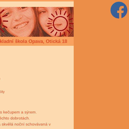
kladní škola Opava, Otická 18
é
lity
ny s kečupem a sýrem.
těchto dobrotách.
la skvělá noční schovávaná v