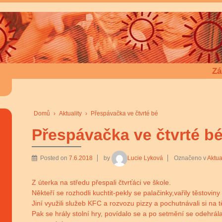
Zá
Domů
›
Aktuality
›
Přespávačka ve čtvrté bé
Přespávačka ve čtvrté b
Posted on
7.6.2018
by
Lucie Lyková
Označeno v
Aktua
Z úterka na středu přespali čtvrťáci ve škole.
Někteří se rozhodli kuchtit-pekly se palačinky,vařily těstovi
Jiní využili služeb KFC a rozvozu pizzy a pochutnávali si na 
Pak se hrály stolní hry, povídalo se a po setmění se odehrá