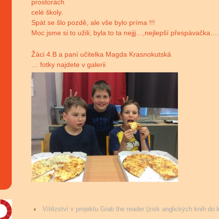
prostorách
celé školy.
Spát se šlo pozdě, ale vše bylo príma !!!
Moc jsme si to užili, byla to ta nejjj…,nejlepší přespávačka…
Žáci 4.B a paní učitelka Magda Krasnokutská
… fotky najdete v galerii
‹
Vítězství v projektu Grab the reader (zisk anglických knih do 