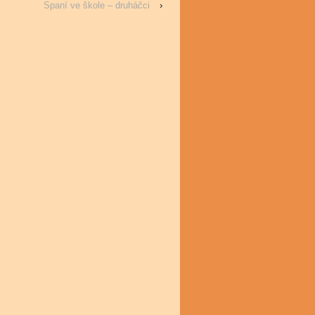
Spaní ve škole – druháčci
›