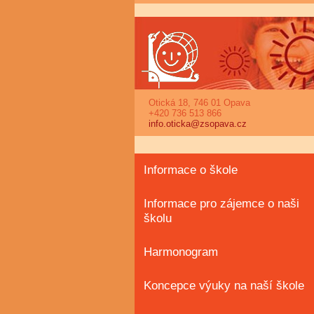
Otická 18, 746 01 Opava
+420 736 513 866
info.oticka@zsopava.cz
Informace o škole
Informace pro zájemce o naši
školu
Harmonogram
Koncepce výuky na naší škole