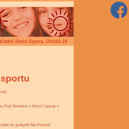
kladní škola Opava, Otická 18
 sportu
ality
zionu Pod Smrkem v Horní Lipové v
í výlet do jeskyně Na Pomezí