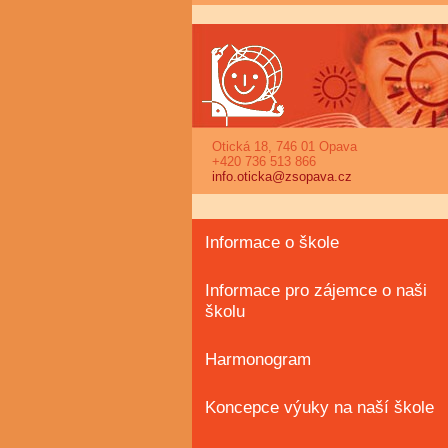
Otická 18, 746 01 Opava
+420 736 513 866
info.oticka@zsopava.cz
Informace o škole
Informace pro zájemce o naši
školu
Harmonogram
Koncepce výuky na naší škole