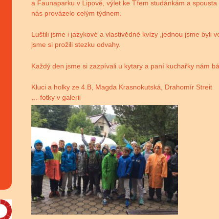
a Faunaparku v Lipové, výlet ke Třem studánkám a spousta he
nás provázelo celým týdnem.
Luštili jsme i jazykové a vlastivědné kvízy ,jednou jsme byli 
jsme si prožili stezku odvahy.
Každý den jsme si zazpívali u kytary a paní kuchařky nám báj
Kluci a holky ze 4.B, Magda Krasnokutská, Drahomír Streit
… fotky v galerii