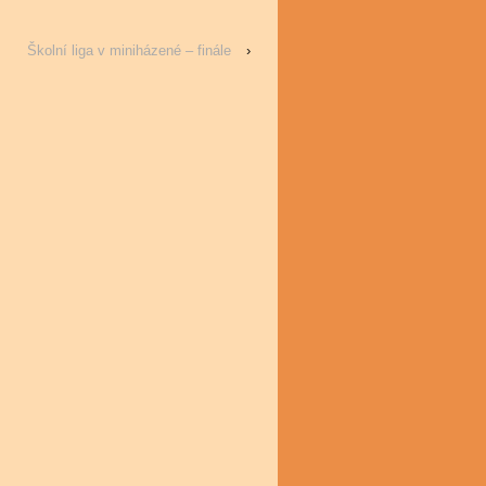
Školní liga v miniházené – finále
›