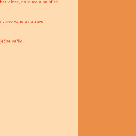
r v lese, na louce a na hřišti
ve vířivé vaně a na závěr
ečně vařily.