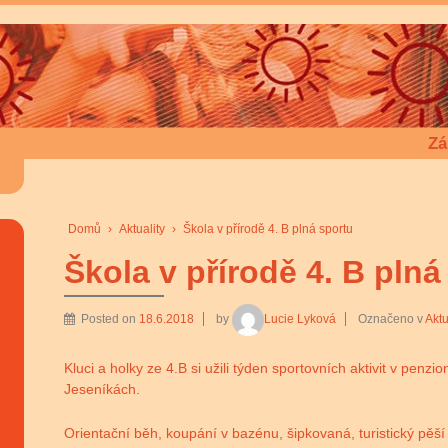
Zá
Domů
›
Aktuality
›
Škola v přírodě 4. B plná sportu
Škola v přírodě 4. B plná
Posted on
18.6.2018
by
Lucie Lyková
Označeno v
Aktu
Kluci a holky ze 4.B si užili týden sportovních aktivit v pen
Jeseníkách.
Orientační běh, koupání v bazénu, šipkovaná, turistický pěš