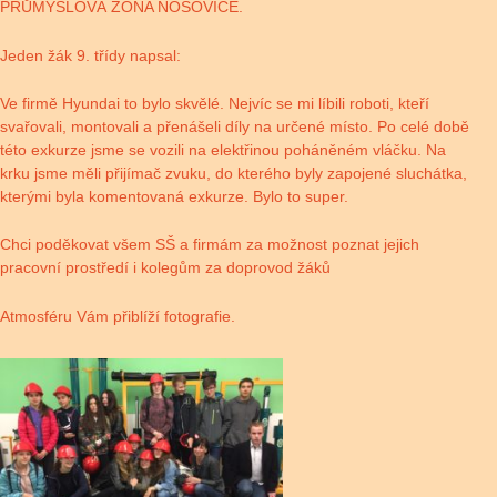
PRŮMYSLOVÁ ZÓNA NOŠOVICE.
Jeden žák 9. třídy napsal:
Ve firmě Hyundai to bylo skvělé. Nejvíc se mi líbili roboti, kteří
svařovali, montovali a přenášeli díly na určené místo. Po celé době
této exkurze jsme se vozili na elektřinou poháněném vláčku. Na
krku jsme měli přijímač zvuku, do kterého byly zapojené sluchátka,
kterými byla komentovaná exkurze. Bylo to super.
Chci poděkovat všem SŠ a firmám za možnost poznat jejich
pracovní prostředí i kolegům za doprovod žáků
Atmosféru Vám přiblíží fotografie.