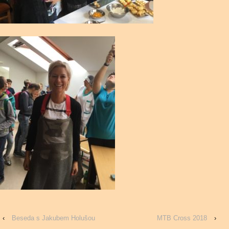
‹
Beseda s Jakubem Holušou
MTB Cross 2018
›