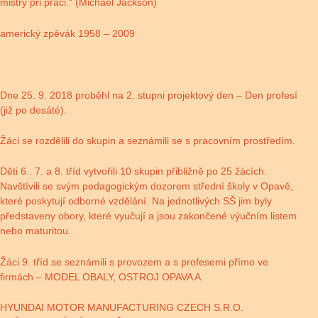
mistry při práci.“ (Michael Jackson)
americký zpěvák 1958 – 2009
Dne 25. 9. 2018 proběhl na 2. stupni projektový den – Den profesí
(již po desáté).
Žáci se rozdělili do skupin a seznámili se s pracovním prostředím.
Děti 6.. 7. a 8. tříd vytvořili 10 skupin přibližně po 25 žácích.
Navštívili se svým pedagogickým dozorem střední školy v Opavě,
které poskytují odborné vzdělání. Na jednotlivých SŠ jim byly
představeny obory, které vyučují a jsou zakončené výučním listem
nebo maturitou.
Žáci 9. tříd se seznámili s provozem a s profesemi přímo ve
firmách – MODEL OBALY, OSTROJ OPAVA A
HYUNDAI MOTOR MANUFACTURING CZECH S.R.O.