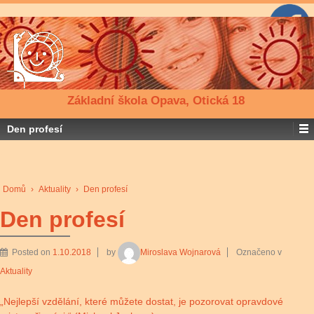
Základní škola Opava, Otická 18
Den profesí
Domů
›
Aktuality
›
Den profesí
Den profesí
Posted on
1.10.2018
by
Miroslava Wojnarová
Označeno v
Aktuality
„Nejlepší vzdělání, které můžete dostat, je pozorovat opravdové