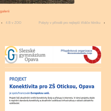
galerii
‹
4.B v ZOO
Pobyty v přírodě pro nejlepší třídiče hliníku
›