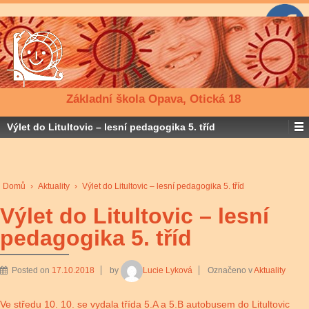
Základní škola Opava, Otická 18
Výlet do Litultovic – lesní pedagogika 5. tříd
Domů
›
Aktuality
›
Výlet do Litultovic – lesní pedagogika 5. tříd
Výlet do Litultovic – lesní
pedagogika 5. tříd
Posted on
17.10.2018
by
Lucie Lyková
Označeno v
Aktuality
Ve středu 10. 10. se vydala třída 5.A a 5.B autobusem do Litultovic