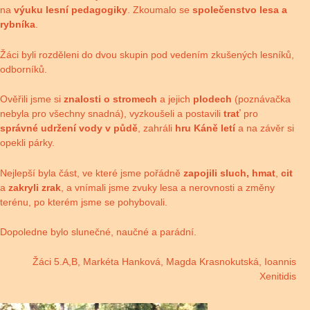
na
výuku
lesní pedagogiky
. Zkoumalo se
společenstvo lesa a
rybníka
.
Žáci byli rozděleni do dvou skupin pod vedením zkušených lesníků,
odborníků.
Ověřili jsme si
znalosti o stromech
a jejich
plodech
(poznávačka
nebyla pro všechny snadná), vyzkoušeli a postavili
trať
pro
správné
udržení vody v půdě
, zahráli
hru Káně letí
a na závěr si
opekli párky.
Nejlepší byla část, ve které jsme pořádně
zapojili sluch, hmat
,
cit
a
zakryli zrak
, a vnímali jsme zvuky lesa a nerovnosti a změny
terénu, po kterém jsme se pohybovali.
Dopoledne bylo slunečné, naučné a parádní.
Žáci 5.A,B, Markéta Hanková, Magda Krasnokutská, Ioannis
Xenitidis