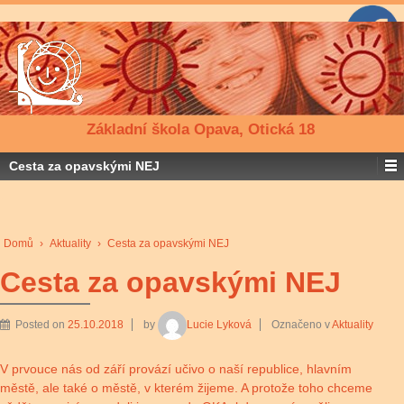
Základní škola Opava, Otická 18
Cesta za opavskými NEJ
Domů
›
Aktuality
›
Cesta za opavskými NEJ
Cesta za opavskými NEJ
Posted on
25.10.2018
by
Lucie Lyková
Označeno v
Aktuality
V prvouce nás od září provází učivo o naší republice, hlavním
městě, ale také o městě, v kterém žijeme. A protože toho chceme