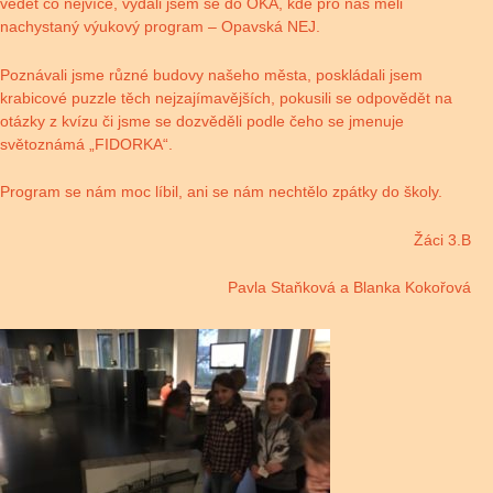
vědět co nejvíce, vydali jsem se do OKA, kde pro nás měli
nachystaný výukový program – Opavská NEJ.
Poznávali jsme různé budovy našeho města, poskládali jsem
krabicové puzzle těch nejzajímavějších, pokusili se odpovědět na
otázky z kvízu či jsme se dozvěděli podle čeho se jmenuje
světoznámá „FIDORKA“.
Program se nám moc líbil, ani se nám nechtělo zpátky do školy.
Žáci 3.B
Pavla Staňková a Blanka Kokořová