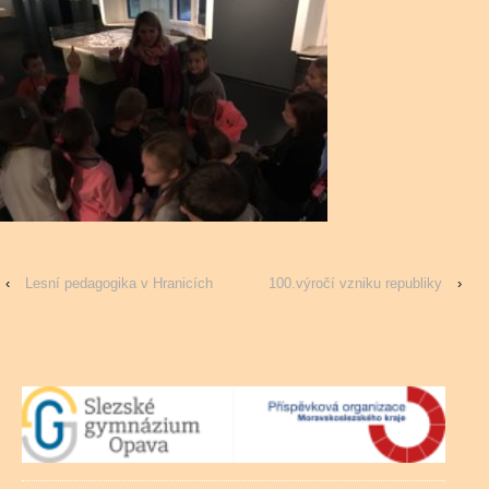
‹
Lesní pedagogika v Hranicích
100.výročí vzniku republiky
›