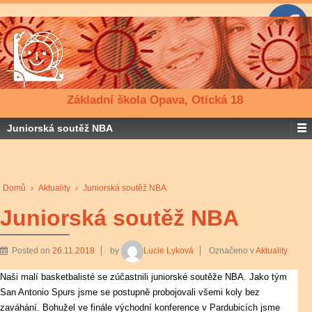
Základní škola Opava, Otická 18
Juniorská soutěž NBA
Domů
›
Aktuality
›
Juniorská soutěž NBA
Juniorská soutěž NBA
Posted on
26.11.2018
by
Lucie Lyková
Označeno v
Aktuality
Naši malí basketbalisté se zúčastnili juniorské soutěže NBA. Jako tým
San Antonio Spurs jsme se postupně probojovali všemi koly bez
zaváhání. Bohužel ve finále východní konference v Pardubicích jsme