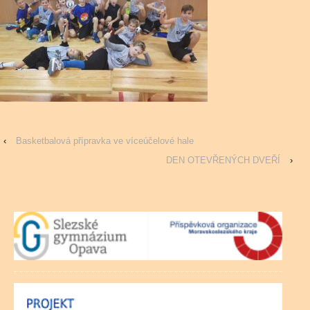
‹
Basketbalová přípravka ve víceúčelové hale
DEN OTEVŘENÝCH DVEŘÍ
›