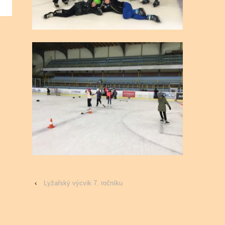
‹
Lyžařský výcvik 7. ročníku