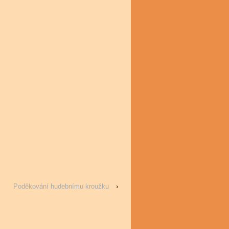
Poděkování hudebnímu kroužku
›