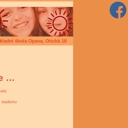
kladní škola Opava, Otická 18
me …
ality
m stadionu