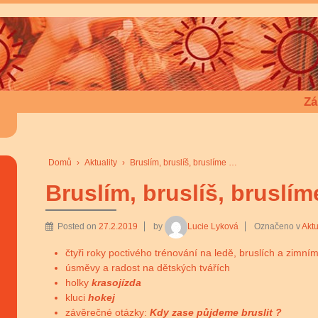
Zá
Domů
›
Aktuality
›
Bruslím, bruslíš, bruslíme …
Bruslím, bruslíš, bruslí
Posted on
27.2.2019
by
Lucie Lyková
Označeno v
Aktu
čtyři roky poctivého trénování na ledě, bruslích a zimní
úsměvy a radost na dětských tvářích
holky
krasojízda
kluci
hokej
závěrečné otázky:
Kdy zase půjdeme bruslit ?