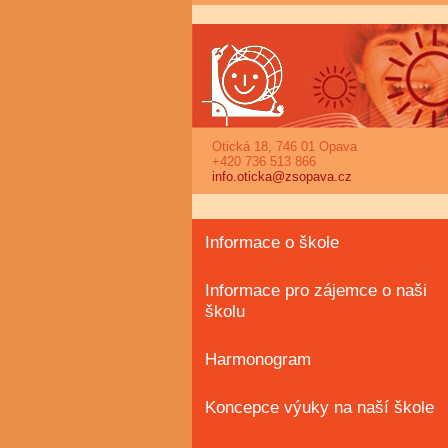
Otická 18, 746 01 Opava
+420 736 513 866
info.oticka@zsopava.cz
Informace o škole
Informace pro zájemce o naši
školu
Harmonogram
Koncepce výuky na naší škole