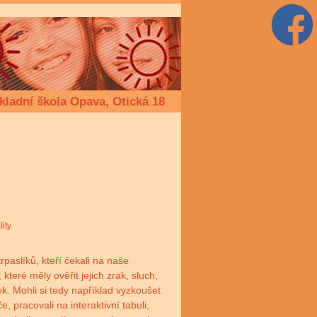
kladní škola Opava, Otická 18
lity
paslíků, kteří čekali na naše
teré měly ověřit jejich zrak, sluch,
ek. Mohli si tedy například vyzkoušet
, pracovali na interaktivní tabuli,