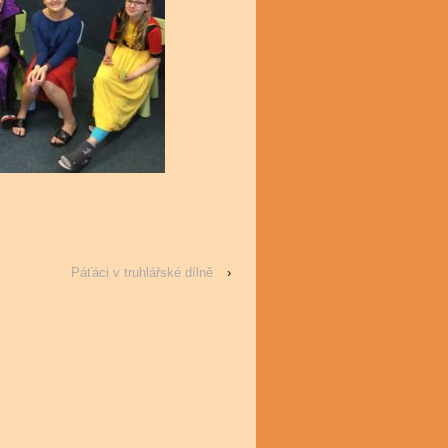
Páťáci v truhlářské dílně
›