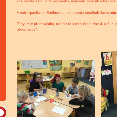
kde hledali zatoulané písmenko, malovali obrázek a trénovali
A naši trpaslíci se Sněhurkou ani pomalu nestíhali dávat od
Tedy, milý předškoláku, teď sis to vyzkoušel a dne 4. a 5. 
„doopravdy“.