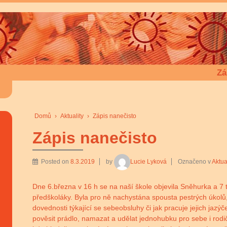
Zá
Domů
›
Aktuality
›
Zápis nanečisto
Zápis nanečisto
Posted on
8.3.2019
by
Lucie Lyková
Označeno v
Aktua
Dne 6.března v 16 h se na naší škole objevila Sněhurka a 7 tr
předškoláky. Byla pro ně nachystána spousta pestrých úkolů, k
dovednosti týkající se sebeobsluhy či jak pracuje jejich jazýč
pověsit prádlo, namazat a udělat jednohubku pro sebe i rodiče