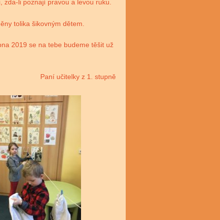
, zda-li poznají pravou a levou ruku.
měny tolika šikovným dětem.
dubna 2019 se na tebe budeme těšit už
Paní učitelky z 1. stupně