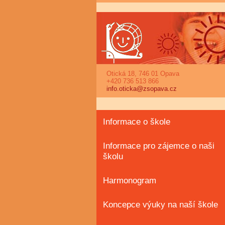
Otická 18, 746 01 Opava
+420 736 513 866
info.oticka@zsopava.cz
Informace o škole
Informace pro zájemce o naši
školu
Harmonogram
Koncepce výuky na naší škole