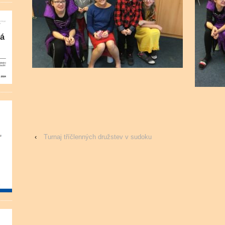
‹
Turnaj tříčlenných družstev v sudoku