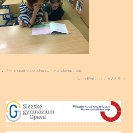
‹
Nominační odpoledne na čokoládovou tretru
Netradiční hodina VV 6.B
›