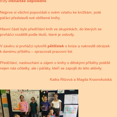
třídy
čtenářské odpoledne
.
Nejprve si všichni popovídali o svém vztahu ke knížkám, poté
páťáci představili své oblíbené knihy.
Hlavní částí bylo předčítání knih ve skupinkách, do kterých se
prvňáčci rozdělili podle titulů, které je oslovily.
V závěru si prvňáčci vytvořili
pětilístek
o knize a nakreslili obrázek
k danému příběhu – zpracovali pracovní list.
Předčítání, naslouchání a zájem o knihy s dětskými příběhy potěšil
nejen nás učitelky, ale i páťáky, kteří se zapojili do této aktivity.
Katka Ritzová a Magda Krasnokutská