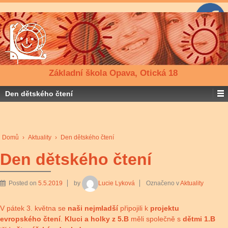
Základní škola Opava, Otická 18
Den dětského čtení
Domů
›
Aktuality
›
Den dětského čtení
Den dětského čtení
Posted on
5.5.2019
by
Lucie Lyková
Označeno v
Aktuality
V pátek 3. května se
naši nejmladší
připojili k
projektu
evropského čtení
.
Kluci a holky z 5.B
měli společně s
dětmi 1.B