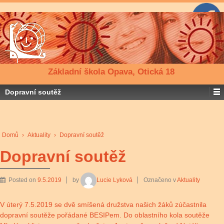
Základní škola Opava, Otická 18
Dopravní soutěž
Domů
›
Aktuality
›
Dopravní soutěž
Dopravní soutěž
Posted on
9.5.2019
by
Lucie Lyková
Označeno v
Aktuality
V úterý 7.5.2019 se dvě smíšená družstva našich žáků zúčastnila
dopravní soutěže pořádané BESIPem. Do oblastního kola soutěže