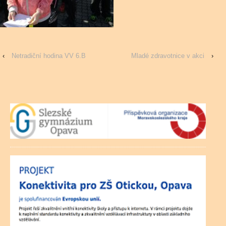
‹
Netradiční hodina VV 6.B
Mladé zdravotnice v akci
›