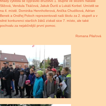
Mladý cyklista se vypravilo družstvo 1. stupně ve složení Natálie
Sližová, Vendula Tkáčová, Jakub Ďuriš a Lukáš Korbel. Umístili se
na 4. místě. Dominika Hennhoferová, Anička Chudíková, Adrian
Benek a Ondřej Poloch reprezentovali naši školu za 2. stupeň a v
silné konkurenci starších žáků získali sice 7. místo, ale také
pochvalu za nejakčnější první pomoc.
Romana Pilařová