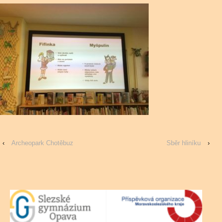
‹
Archeopark Chotěbuz
Sběr hliníku
›