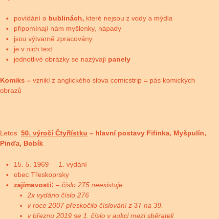
povídání o
bublinách,
které nejsou z vody a mýdla
připomínají nám myšlenky, nápady
jsou výtvarně zpracovány
je v nich text
jednotlivé obrázky se nazývají
panely
Komiks –
vznikl z anglického slova comicstrip = pás komických
obrazů
Letos
50. výročí Čtyřlístku
– hlavní postavy Fifinka, Myšpulín,
Pinďa, Bobík
15. 5. 1969 – 1. vydání
obec Třeskoprsky
zajímavosti: –
číslo 275 neexistuje
2x vydáno číslo 276
v roce 2007 přeskočilo číslování z
37
na 39.
v březnu 2019 se 1. číslo v aukci mezi sběrateli