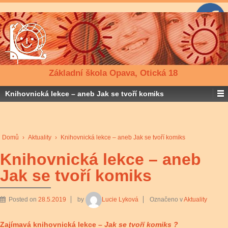
Základní škola Opava, Otická 18
Knihovnická lekce – aneb Jak se tvoří komiks
Domů
›
Aktuality
›
Knihovnická lekce – aneb Jak se tvoří komiks
Knihovnická lekce – aneb
Jak se tvoří komiks
Posted on
28.5.2019
by
Lucie Lyková
Označeno v
Aktuality
Zajímavá knihovnická lekce –
Jak se tvoří komiks ?