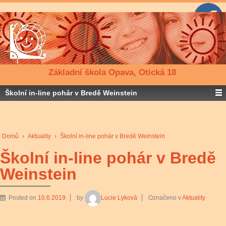
Základní škola Opava, Otická 18
Školní in-line pohár v Bredě Weinstein
Domů
›
Aktuality
›
Školní in-line pohár v Bredě Weinstein
Školní in-line pohár v Bredě
Weinstein
Posted on
10.6.2019
by
Lucie Lyková
Označeno v
Aktuality