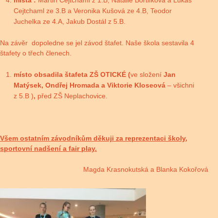
místa :
Martin Cejtchaml z 1.B, Natálie Bortlíková a Lukáš
Cejtchaml ze 3.B a Veronika Kušová ze 4.B, Teodor
Juchelka ze 4.A, Jakub Dostál z 5.B.
Na závěr dopoledne se jel závod štafet. Naše škola sestavila 4
štafety o třech členech.
místo obsadila štafeta ZŠ OTICKÉ (
ve složení
Jan
Matýsek, Ondřej
Hromada a Viktorie Kloseová
– všichni
z 5.B )
,
před ZŠ Neplachovice.
Všem ostatním závodníkům děkuji za reprezentaci školy,
sportovní nadšení a fair play.
Magda Krasnokutská a Blanka Kokořová