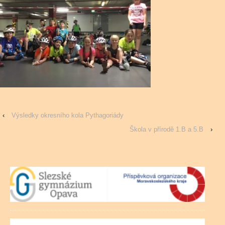
‹
Výsledky okresního kola Pythagoriády
Škola v přírodě 1.B a 5.B
›