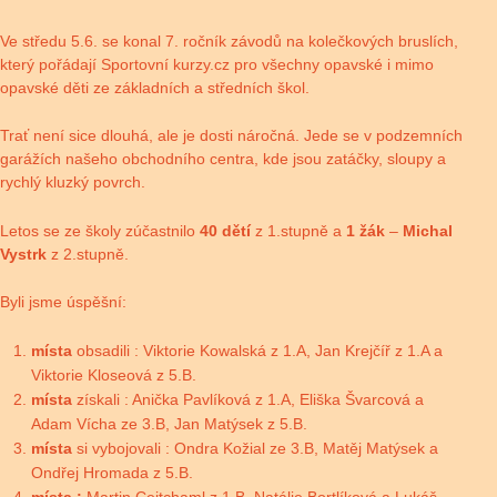
Ve středu 5.6. se konal 7. ročník závodů na kolečkových bruslích,
který pořádají Sportovní kurzy.cz pro všechny opavské i mimo
opavské děti ze základních a středních škol.
Trať není sice dlouhá, ale je dosti náročná. Jede se v podzemních
garážích našeho obchodního centra, kde jsou zatáčky, sloupy a
rychlý kluzký povrch.
Letos se ze školy zúčastnilo
40 dětí
z 1.stupně a
1 žák
–
Michal
Vystrk
z 2.stupně.
Byli jsme úspěšní:
místa
obsadili : Viktorie Kowalská z 1.A, Jan Krejčíř z 1.A a
Viktorie Kloseová z 5.B.
místa
získali : Anička Pavlíková z 1.A, Eliška Švarcová a
Adam Vícha ze 3.B, Jan Matýsek z 5.B.
místa
si vybojovali : Ondra Kožial ze 3.B, Matěj Matýsek a
Ondřej Hromada z 5.B.