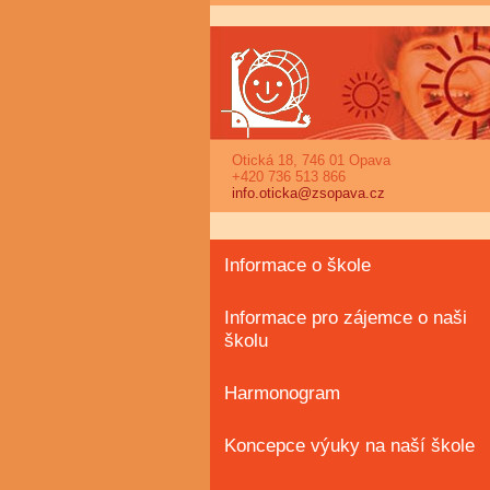
Otická 18, 746 01 Opava
+420 736 513 866
info.oticka@zsopava.cz
Informace o škole
Informace pro zájemce o naši
školu
Harmonogram
Koncepce výuky na naší škole