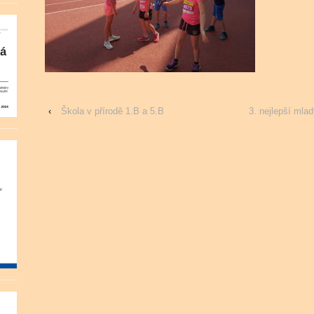
‹
Škola v přírodě 1.B a 5.B
3. nejlepší mla