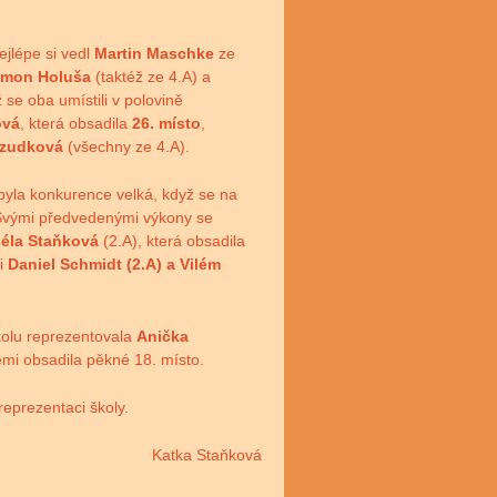
Nejlépe si vedl
Martin Maschke
ze
imon Holuša
(taktéž ze 4.A) a
 se oba umístili v polovině
ová
, která obsadila
26. místo
,
Czudková
(všechny ze 4.A).
byla konkurence velká, když se na
i. Svými předvedenými výkony se
éla Staňková
(2.A), která obsadila
ci
Daniel Schmidt (2.A) a Vilém
kolu reprezentovala
Anička
emi obsadila pěkné 18. místo.
eprezentaci školy.
Katka Staňková