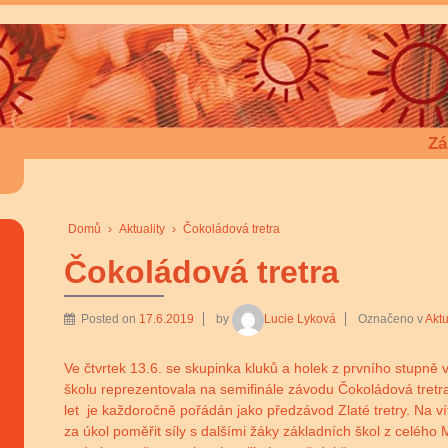
Zá
Domů
›
Aktuality
›
Čokoládová tretra
Čokoládová tretra
Posted on
17.6.2019
by
Lucie Lyková
Označeno v
Aktu
Ve čtvrtek 13.6. se skupinka kluků a holek z prvního stupně 
školu reprezentovala na semifinále závodu Čokoládová tretr
let je každoročně pořádán jako předzávod Zlaté tretry. Na v
za úkol poměřit síly s dalšími žáky základních škol z celéh