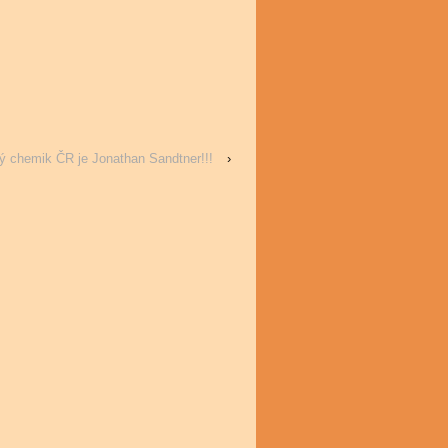
dý chemik ČR je Jonathan Sandtner!!!
›