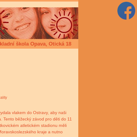
kladní škola Opava, Otická 18
ality
vydala vlakem do Ostravy, aby naši
a. Tento běžecký závod pro děti do 11
ítkovickém atletickém stadionu měli
o Moravskoslezského kraje a nutno