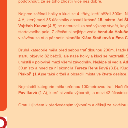
podotknout, že se toho zhostili více než dobře.
Nejprve začínali holky a kluci ze 4. třídy, kteří běželi 300m. 
4.A, který mezi 85 účastníky obsadil krásné
15. místo
. Ani
Š
Vojtěch Kravar
(4.B) se nemuseli za své výkony stydět, když
startovacího pole. Z děvčat si nejlépe vedla
Vendula Holuš
v závěsu za ní o pár setin skončila
Klára Staňková a Ema 
Druhá kategorie měla před sebou trať dlouhou 200m. I tady 
startu objevilo 82 běžců, ale naše holky a kluci se neztratil
umístili v polovině mezi všemi závodníky. Nejlépe si vedla
Ad
39.místo a hned za ní skončila
Tereza Rehušová
(3.B). Klu
Piskoř (1.A
)se také drželi a obsadili místa ve čtvrté desítce.
Nejmladší kategorie měla určenou 100metrovou trať. Naši š
Pavlíková
(1.A), které si vedla výborně, a mezi 42 účastnic
Gratuluji všem k předvedeným výkonům a děkuji za skvělou r