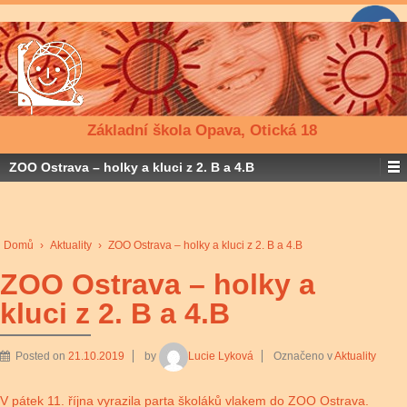
Základní škola Opava, Otická 18
ZOO Ostrava – holky a kluci z 2. B a 4.B
Domů
›
Aktuality
›
ZOO Ostrava – holky a kluci z 2. B a 4.B
ZOO Ostrava – holky a
kluci z 2. B a 4.B
Posted on
21.10.2019
by
Lucie Lyková
Označeno v
Aktuality
V pátek 11. října vyrazila parta školáků vlakem do ZOO Ostrava.