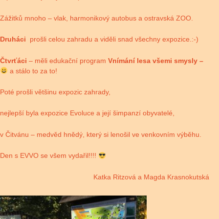
Zážitků mnoho – vlak, harmonikový autobus a ostravská ZOO.
Druháci
prošli celou zahradu a viděli snad všechny expozice.:-)
Čtvrťáci
– měli edukační program
Vnímání lesa všemi smysly –
a stálo to za to!
Poté prošli většinu expozic zahrady,
nejlepší byla expozice Evoluce a její šimpanzí obyvatelé,
v Čitvánu – medvěd hnědý, který si lenošil ve venkovním výběhu.
Den s EVVO se všem vydařil!!!!
Katka Ritzová a Magda Krasnokutská