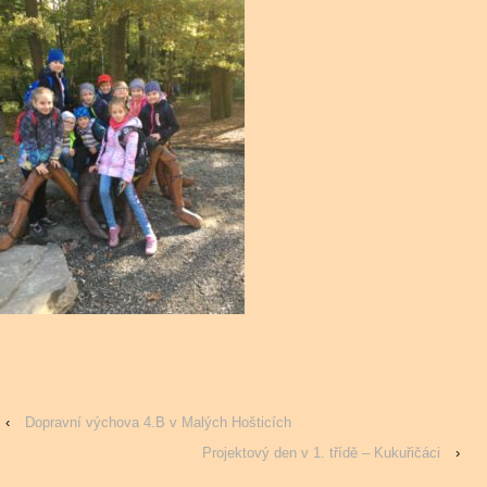
‹
Dopravní výchova 4.B v Malých Hošticích
Projektový den v 1. třídě – Kukuřičáci
›