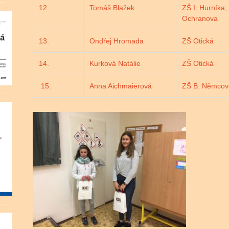
12.
Tomáš Blažek
ZŠ I. Hurníka,
Ochranova
13.
Ondřej Hromada
ZŠ Otická
14.
Kurková Natálie
ZŠ Otická
15.
Anna Aichmaierová
ZŠ B. Němcov