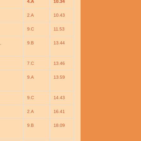
4.A
10.34
2.A
10.43
9.C
11.53
a,
9.B
13.44
7.C
13.46
9.A
13.59
9.C
14.43
2.A
16.41
9.B
18.09