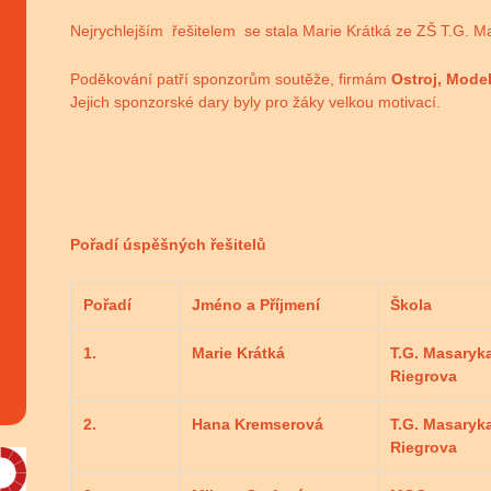
Nejrychlejším řešitelem se stala Marie Krátká ze ZŠ T.G. 
Poděkování patří sponzorům soutěže, firmám
Ostroj, Mode
Jejich sponzorské dary byly pro žáky velkou motivací.
Pořadí úspěšných řešitelů
Pořadí
Jméno a Příjmení
Škola
1.
Marie Krátká
T.G. Masaryk
Riegrova
2.
Hana Kremserová
T.G. Masaryk
Riegrova