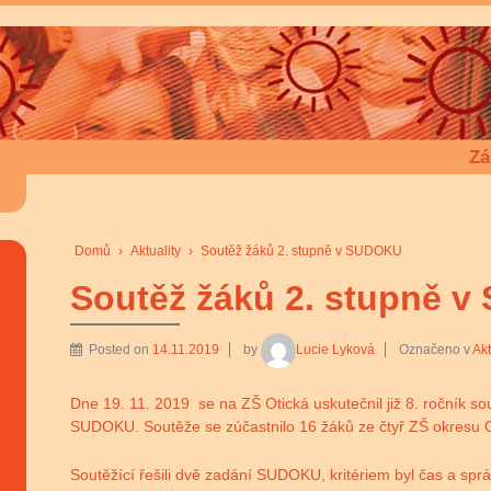
Zá
Domů
›
Aktuality
›
Soutěž žáků 2. stupně v SUDOKU
Soutěž žáků 2. stupně 
Posted on
14.11.2019
by
Lucie Lyková
Označeno v
Akt
Dne 19. 11. 2019 se na ZŠ Otická uskutečnil již 8. ročník sou
SUDOKU. Soutěže se zúčastnilo 16 žáků ze čtyř ZŠ okresu 
Soutěžící řešili dvě zadání SUDOKU, kritériem byl čas a sprá