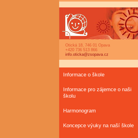
Otická 18, 746 01 Opava
+420 736 513 866
info.oticka@zsopava.cz
Informace o škole
Informace pro zájemce o naši
školu
Harmonogram
Koncepce výuky na naší škole