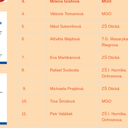
3.
Milena Grafová
MGO
4.
Viktorie Tomanová
MGO
5.
Nikol Sukeníková
ZŠ Otická
6.
Alžvěta Wajdová
T.G. Masaryk
Riegrova
7.
Eva Martikánová
ZŠ Otická
8.
Rafael Svoboda
ZŠ I. Hurníka,
Ochranova
9.
Michaela Prejdová
ZŠ Otická
10.
Tina Šmídová
MGO
11.
Petr Valášek
ZŠ I. Hurníka,
Ochranova