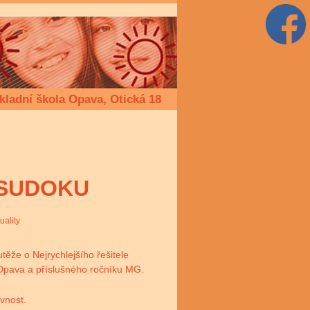
kladní škola Opava, Otická 18
v SUDOKU
uality
těže o Nejrychlejšího řešitele
Opava a příslušného ročníku MG.
vnost.