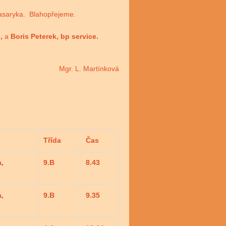
Masaryka. Blahopřejeme.
l,
a
Boris Peterek, bp service.
Mgr. L. Martínková
Třída
Čas
a,
9.B
8.43
a,
9.B
9.35