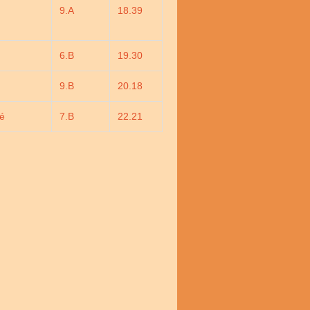
9.A
18.39
6.B
19.30
9.B
20.18
é
7.B
22.21