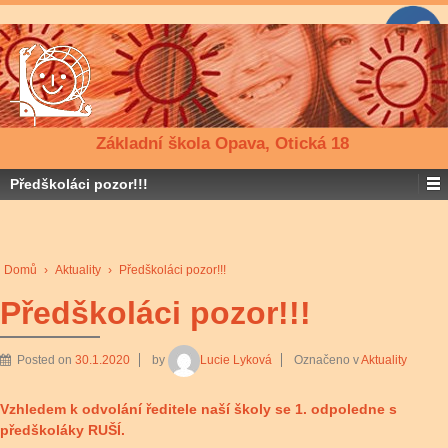
Základní škola Opava, Otická 18
Předškoláci pozor!!!
Domů
›
Aktuality
›
Předškoláci pozor!!!
Předškoláci pozor!!!
Posted on
30.1.2020
by
Lucie Lyková
Označeno v
Aktuality
Vzhledem k odvolání ředitele naší školy se 1. odpoledne s
předškoláky RUŠÍ.