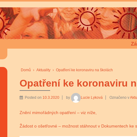
Zá
Domů
›
Aktuality
›
Opatření ke koronaviru na školách
Opatření ke koronaviru 
Posted on
10.3.2020
by
Lucie Lyková
Označeno v
Aktu
Znění mimořádných opatření – viz níže,
Žádost o ošetřovné – možnost stáhnout v Dokumentech ke st