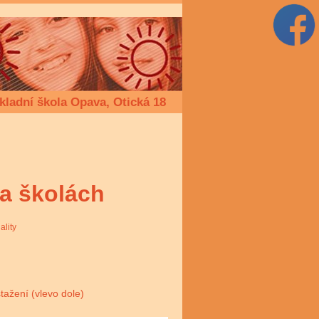
kladní škola Opava, Otická 18
na školách
ality
ažení (vlevo dole)