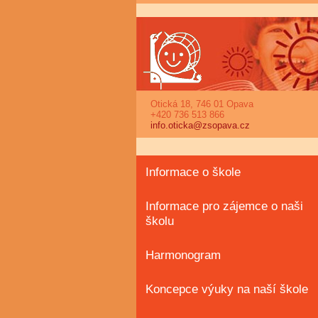
Otická 18, 746 01 Opava
+420 736 513 866
info.oticka@zsopava.cz
Informace o škole
Informace pro zájemce o naši
školu
Harmonogram
Koncepce výuky na naší škole