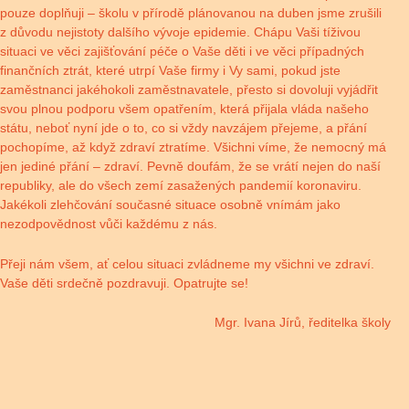
pouze doplňuji – školu v přírodě plánovanou na duben jsme zrušili
z důvodu nejistoty dalšího vývoje epidemie. Chápu Vaši tíživou
situaci ve věci zajišťování péče o Vaše děti i ve věci případných
finančních ztrát, které utrpí Vaše firmy i Vy sami, pokud jste
zaměstnanci jakéhokoli zaměstnavatele, přesto si dovoluji vyjádřit
svou plnou podporu všem opatřením, která přijala vláda našeho
státu, neboť nyní jde o to, co si vždy navzájem přejeme, a přání
pochopíme, až když zdraví ztratíme. Všichni víme, že nemocný má
jen jediné přání – zdraví. Pevně doufám, že se vrátí nejen do naší
republiky, ale do všech zemí zasažených pandemií koronaviru.
Jakékoli zlehčování současné situace osobně vnímám jako
nezodpovědnost vůči každému z nás.
Přeji nám všem, ať celou situaci zvládneme my všichni ve zdraví.
Vaše děti srdečně pozdravuji. Opatrujte se!
Mgr. Ivana Jírů, ředitelka školy