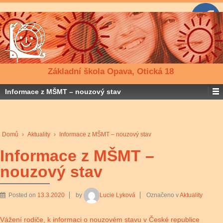
Základní škola Opava, Otická 18
Informace z MŠMT – nouzový stav
Domů
›
Aktuality
›
Informace z MŠMT – nouzový stav
Informace z MŠMT –
nouzový stav
Posted on
13.3.2020
by
Lucie Lyková
Označeno v
Aktuality
Vážení rodiče, k informaci o nouzovém stavu v České republice