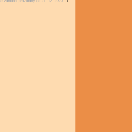
é vánoční prázdniny od 21. 12. 2020
›