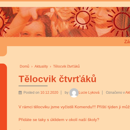
Zá
Domů
›
Aktuality
›
Tělocvik čtvrťáků
Tělocvik čtvrťáků
Posted on
10.12.2020
by
Lucie Lyková
Označeno v
Akt
V rámci tělocviku jsme vyčistili Komendu!!! Příští týden ji mů
Přidáte se taky s úklidem v okolí naší školy?