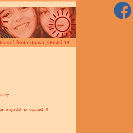
kladní škola Opava, Otická 18
uality
žeme sjíždět na lopatách!!!