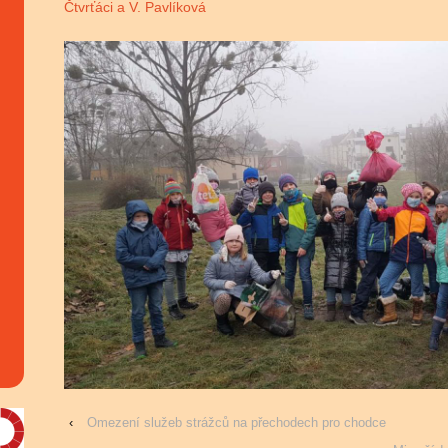
Čtvrťáci a V. Pavlíková
‹
Omezení služeb strážců na přechodech pro chodce