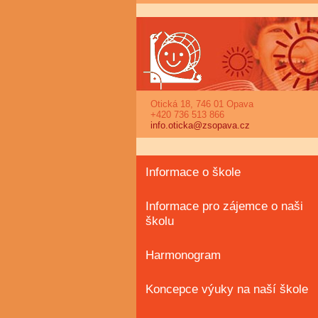
Otická 18, 746 01 Opava
+420 736 513 866
info.oticka@zsopava.cz
Informace o škole
Informace pro zájemce o naši
školu
Harmonogram
Koncepce výuky na naší škole