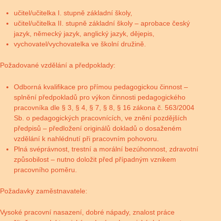
učitel/učitelka I. stupně základní školy,
učitel/učitelka II. stupně základní školy – aprobace český
jazyk, německý jazyk, anglický jazyk, dějepis,
vychovatel/vychovatelka ve školní družině.
Požadované vzdělání a předpoklady:
Odborná kvalifikace pro přímou pedagogickou činnost –
splnění předpokladů pro výkon činnosti pedagogického
pracovníka dle § 3, § 4, § 7, § 8, § 16 zákona č. 563/2004
Sb. o pedagogických pracovnících, ve znění pozdějších
předpisů – předložení originálů dokladů o dosaženém
vzdělání k nahlédnutí při pracovním pohovoru.
Plná svéprávnost, trestní a morální bezúhonnost, zdravotní
způsobilost – nutno doložit před případným vznikem
pracovního poměru.
Požadavky zaměstnavatele:
Vysoké pracovní nasazení, dobré nápady, znalost práce