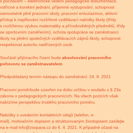
s počítačem – elektronické vedení pedagogické dokumentace,
vstřícné a korektní jednání, příjemné vystupování, schopnost
samostatně plnit pracovní úkoly, pracovní entuziazmus, aktivní
přístup k naplňování rozšířené vzdělávací nabídky školy (třídy
s rozšířenou výukou matematiky a přírodovědných předmětů, třídy
se sportovním zaměřením), ochota spolupráce se zaměstnanci
školy na plnění společných vzdělávacích zájmů školy, schopnost
respektovat autoritu nadřízených osob.
Součástí přijímacího řízení bude
absolvování pracovního
pohovoru se zaměstnavatelem
.
Předpokládaný termín nástupu do zaměstnání: 24. 8. 2021
Pracovní poměrbude uzavřen na dobu určitou v souladu s § 23a
zákona o pedagogických pracovnících. Na všech pozicích však
nabízíme perspektivu trvalého pracovního poměru.
Nabídky s uvedením kontaktních údajů (telefon, e-
mail), motivačním dopisem a strukturovaným životopisem zasílejte
na e-mail
info@zsopava.cz
do 6. 4. 2021. K případné účasti na