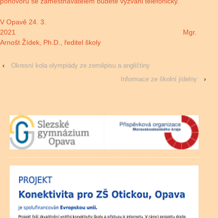
pohovoru se zaměstnavatelem budete vyzváni telefonicky.
V Opavě 24. 3.
2021 Mgr.
Arnošt Žídek, Ph.D., ředitel školy
‹
Okresní kola olympiády ze zeměpisu a angličtiny
Informace ze školní jídelny
›