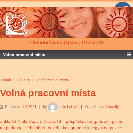
Základní škola Opava, Otická 18
Volná pracovní místa
Domů
›
Aktuality
›
Volná pracovní místa
Volná pracovní místa
Posted on
1.3.2021
by
Lucie Lyková
Označeno v
Aktuality
Základní škola Opava, Otická 18 – příspěvková organizace přijme
do pedagogického sboru nového kolegu nebo kolegyni na pozice: