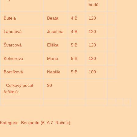
bodů
Butela
Beata
4.B
120
Lahutová
Josefína
4.B
120
Švarcová
Eliška
5.B
120
Kelnerová
Marie
5.B
120
Bortlíková
Natálie
5.B
109
Celkový počet
90
řešitelů:
Kategorie: Benjamín (6. A 7. Ročník)