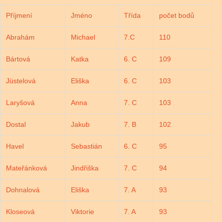
Příjmení
Jméno
Třída
počet bodů
Abrahám
Michael
7.C
110
Bártová
Katka
6. C
109
Jüstelová
Eliška
6. C
103
Laryšová
Anna
7. C
103
Dostal
Jakub
7. B
102
Havel
Sebastián
6. C
95
Mateřánková
Jindřiška
7. C
94
Dohnalová
Eliška
7. A
93
Kloseová
Viktorie
7. A
93