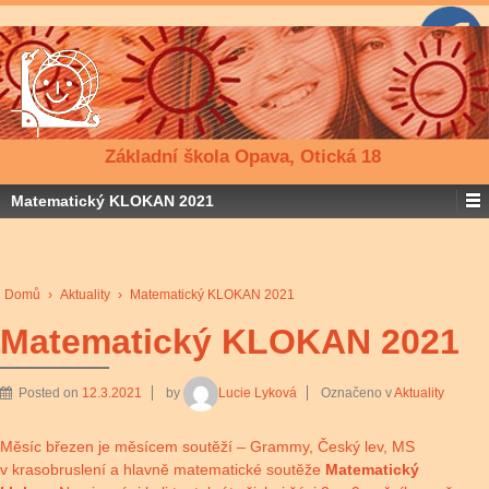
Základní škola Opava, Otická 18
Matematický KLOKAN 2021
Domů
›
Aktuality
›
Matematický KLOKAN 2021
Matematický KLOKAN 2021
Posted on
12.3.2021
by
Lucie Lyková
Označeno v
Aktuality
Měsíc březen je měsícem soutěží – Grammy, Český lev, MS
v krasobruslení a hlavně matematické soutěže
Matematický