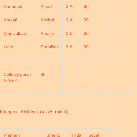
Hadámek
Albert
3.A
90
Krekáň
Kryštof
3.A
90
Cienciálová
Amálie
3.B
90
Lach
František
3.A
90
Celkový počet
86
řešitelů:
Kategorie: Klokánek (4. a 5. ročník)
Příjmení
Jméno
Třída
počet