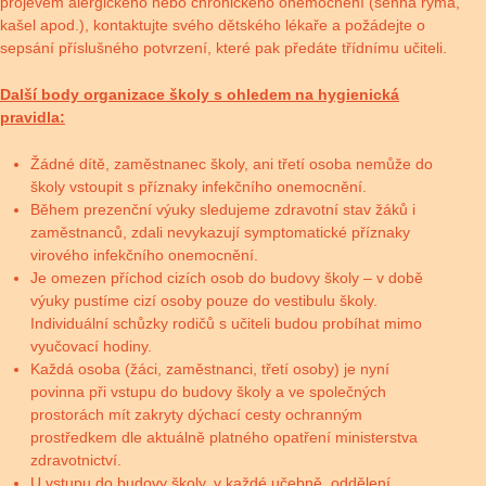
projevem alergického nebo chronického onemocnění (senná rýma,
kašel apod.), kontaktujte svého dětského lékaře a požádejte o
sepsání příslušného potvrzení, které pak předáte třídnímu učiteli.
Další body organizace školy s ohledem na hygienická
pravidla:
Žádné dítě, zaměstnanec školy, ani třetí osoba nemůže do
školy vstoupit s příznaky infekčního onemocnění.
Během prezenční výuky sledujeme zdravotní stav žáků i
zaměstnanců, zdali nevykazují symptomatické příznaky
virového infekčního onemocnění.
Je omezen příchod cizích osob do budovy školy – v době
výuky pustíme cizí osoby pouze do vestibulu školy.
Individuální schůzky rodičů s učiteli budou probíhat mimo
vyučovací hodiny.
Každá osoba (žáci, zaměstnanci, třetí osoby) je nyní
povinna při vstupu do budovy školy a ve společných
prostorách mít zakryty dýchací cesty ochranným
prostředkem dle aktuálně platného opatření ministerstva
zdravotnictví.
U vstupu do budovy školy, v každé učebně, oddělení,