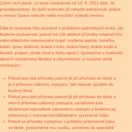
Zatím není jasné, co bude následovat od 13. 9. 2021 dále. Je
pravděpodobné, že další testování již nebude pokračovat, pokud
v okrese Opava nebude velké množství výskytů nemoci.
Dále je nezbytné Vás seznámit s průběhem jednotlivých kroků, jak
budeme postupovat, pokud má žák jakékoli příznaky respiračního
nebo infekčního onemocnění (např. zvýšená teplota, horečka,
kašel, rýma, dušnost, bolest v krku, bolest hlavy, bolest svalů a
kloubů, průjem, ztráta chuti a čichu apod.). Vycházíme z materiálů
daných ministerstvy školství a zdravotnictví, a musíme učinit
následující:
Pokud jsou tyto příznaky patrné již při příchodu do školy a
je-li přítomen zákonný zástupce, žák nebude vpuštěn do
budovy školy.
Pokud jsou tyto příznaky patrné již při příchodu do školy a
není-li přítomen zákonný zástupce, oznámíme tuto
skutečnost neprodleně zákonnému zástupci a budeme jej
informovat o nutnosti bezodkladného vyzvednutí žáka.
Pokud se příznaky vyskytnou v průběhu přítomnosti žáka
ve škole, poskytneme mu roušku, umístíme do speciálně