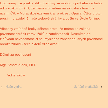
Upozorňuji, že jakékoli dílčí předpisy se mohou v průběhu školního
roku kdykoli změnit, zejména s ohledem na aktuální situaci na
území ČR, v Moravskoslezském kraji a okresu Opava. Čtěte proto,
prosím, pravidelně naše webové stránky a poštu ve Škole Online.
Všechny zmíněné kroky děláme proto, že máme ze zákona
povinnost chránit zdraví žáků a zaměstnanců. Nesmíme ani
z důvodu nevědomosti či neúmyslného zanedbání svých povinností
ohrozit zdraví všech aktérů vzdělávání.
Děkuji za pochopení
Mgr. Arnošt Žídek, Ph.D.
ředitel školy
‹
Naše vydra
Uvítání prvňáčků
›