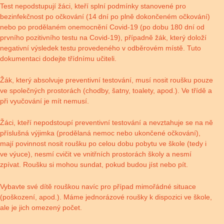
Test nepodstupují žáci, kteří splní podmínky stanovené pro
bezinfekčnost po očkování (14 dní po plně dokončeném očkování)
nebo po prodělaném onemocnění Covid-19 (po dobu 180 dní od
prvního pozitivního testu na Covid-19), případně žák, který doloží
negativní výsledek testu provedeného v odběrovém místě. Tuto
dokumentaci dodejte třídnímu učiteli.
Žák, který absolvuje preventivní testování, musí nosit roušku pouze
ve společných prostorách (chodby, šatny, toalety, apod.). Ve třídě a
při vyučování je mít nemusí.
Žáci, kteří nepodstoupí preventivní testování a nevztahuje se na ně
příslušná výjimka (prodělaná nemoc nebo ukončené očkování),
mají povinnost nosit roušku po celou dobu pobytu ve škole (tedy i
ve výuce), nesmí cvičit ve vnitřních prostorách školy a nesmí
zpívat. Roušku si mohou sundat, pokud budou jíst nebo pít.
Vybavte své dítě rouškou navíc pro případ mimořádné situace
(poškození, apod.). Máme jednorázové roušky k dispozici ve škole,
ale je jich omezený počet.