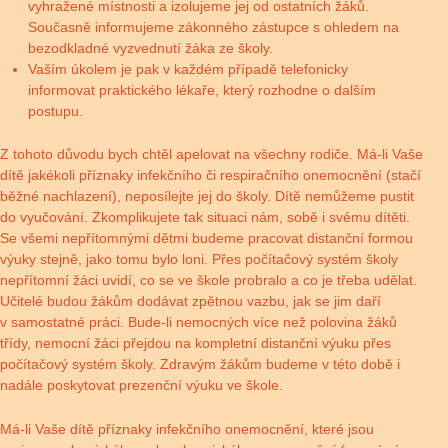
vyhražené místnosti a izolujeme jej od ostatních žáků.
Současně informujeme zákonného zástupce s ohledem na
bezodkladné vyzvednutí žáka ze školy.
Vaším úkolem je pak v každém případě telefonicky
informovat praktického lékaře, který rozhodne o dalším
postupu.
Z tohoto důvodu bych chtěl apelovat na všechny rodiče. Má-li Vaše
dítě jakékoli příznaky infekčního či respiračního onemocnění (stačí
běžné nachlazení), neposílejte jej do školy. Dítě nemůžeme pustit
do vyučování. Zkomplikujete tak situaci nám, sobě i svému dítěti.
Se všemi nepřítomnými dětmi budeme pracovat distanční formou
výuky stejně, jako tomu bylo loni. Přes počítačový systém školy
nepřítomní žáci uvidí, co se ve škole probralo a co je třeba udělat.
Učitelé budou žákům dodávat zpětnou vazbu, jak se jim daří
v samostatné práci. Bude-li nemocných více než polovina žáků
třídy, nemocní žáci přejdou na kompletní distanční výuku přes
počítačový systém školy. Zdravým žákům budeme v této době i
nadále poskytovat prezenční výuku ve škole.
Má-li Vaše dítě příznaky infekčního onemocnění, které jsou