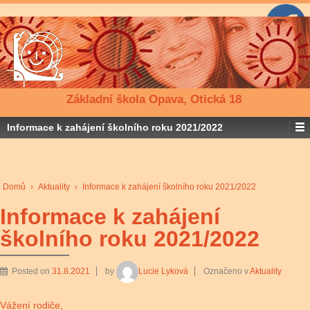
Základní škola Opava, Otická 18
Informace k zahájení školního roku 2021/2022
Domů
›
Aktuality
›
Informace k zahájení školního roku 2021/2022
Informace k zahájení
školního roku 2021/2022
Posted on
31.8.2021
by
Lucie Lyková
Označeno v
Aktuality
Vážení rodiče,