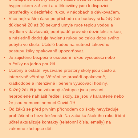
hygienickém zařízení a u tělocvičny jsou k dispozici
prostředky k dezinfekci rukou v nádobách s dávkovačem.
V co nejkratším čase po příchodu do budovy si každý žák
důkladně 20 až 30 sekund umyje ruce teplou vodou a
mýdlem v dávkovači, popřípadě provede dezinfekci rukou,
a následně dodržuje hygienu rukou po celou dobu svého
pobytu ve škole. Učitelé budou na nutnost takového
postupu žáky opakovaně upozorňovat.
Je zajištěno bezpečné osoušení rukou vysoušeči nebo
ručníky na jedno použití.
Učebny a ostatní využívané prostory školy jsou často a
intenzivně větrány. Větrání se provádí opakovaně,
krátkodobě a intenzivně i během vyučovací hodiny.
Každý žák či jeho zákonný zástupce jsou povinni
neprodleně nahlásit řediteli školy, že jsou v karanténě nebo
že jsou nemocni nemocí Covid-19.
Od žáků se před prvním příchodem do školy nevyžaduje
prohlášení o bezinfekčnosti. Na začátku školního roku třídní
učitel aktualizuje kontakty (telefonní čísla, emaily) na
zákonné zástupce dětí.