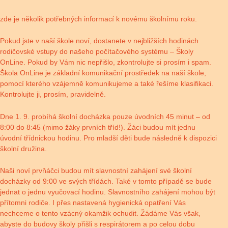
zde je několik potřebných informací k novému školnímu roku.
Pokud jste v naší škole noví, dostanete v nejbližších hodinách
rodičovské vstupy do našeho počítačového systému – Školy
OnLine. Pokud by Vám nic nepřišlo, zkontrolujte si prosím i spam.
Škola OnLine je základní komunikační prostředek na naší škole,
pomocí kterého vzájemně komunikujeme a také řešíme klasifikaci.
Kontrolujte ji, prosím, pravidelně.
Dne 1. 9. probíhá školní docházka pouze úvodních 45 minut – od
8:00 do 8:45 (mimo žáky prvních tříd!). Žáci budou mít jednu
úvodní třídnickou hodinu. Pro mladší děti bude následně k dispozici
školní družina.
Naši noví prvňáčci budou mít slavnostní zahájení své školní
docházky od 9:00 ve svých třídách. Také v tomto případě se bude
jednat o jednu vyučovací hodinu. Slavnostního zahájení mohou být
přítomni rodiče. I přes nastavená hygienická opatření Vás
nechceme o tento vzácný okamžik ochudit. Žádáme Vás však,
abyste do budovy školy přišli s respirátorem a po celou dobu