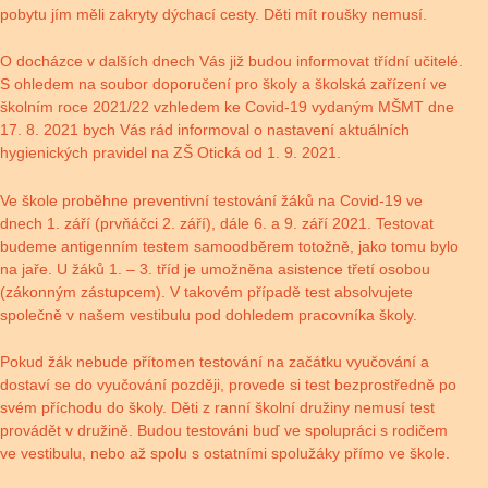
pobytu jím měli zakryty dýchací cesty. Děti mít roušky nemusí.
O docházce v dalších dnech Vás již budou informovat třídní učitelé.
S ohledem na soubor doporučení pro školy a školská zařízení ve
školním roce 2021/22 vzhledem ke Covid-19 vydaným MŠMT dne
17. 8. 2021 bych Vás rád informoval o nastavení aktuálních
hygienických pravidel na ZŠ Otická od 1. 9. 2021.
Ve škole proběhne preventivní testování žáků na Covid-19 ve
dnech 1. září (prvňáčci 2. září), dále 6. a 9. září 2021. Testovat
budeme antigenním testem samoodběrem totožně, jako tomu bylo
na jaře. U žáků 1. – 3. tříd je umožněna asistence třetí osobou
(zákonným zástupcem). V takovém případě test absolvujete
společně v našem vestibulu pod dohledem pracovníka školy.
Pokud žák nebude přítomen testování na začátku vyučování a
dostaví se do vyučování později, provede si test bezprostředně po
svém příchodu do školy. Děti z ranní školní družiny nemusí test
provádět v družině. Budou testováni buď ve spolupráci s rodičem
ve vestibulu, nebo až spolu s ostatními spolužáky přímo ve škole.