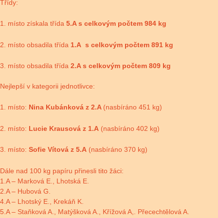
Třídy:
1. místo získala třída
5.A s celkovým počtem 984 kg
2. místo obsadila třída
1.A s celkovým počtem 891 kg
3. místo obsadila třída
2.A s celkovým počtem 809 kg
Nejlepší v kategorii jednotlivce:
1. místo:
Nina Kubánková z 2.A
(nasbíráno 451 kg)
2. místo:
Lucie Krausová z 1.A
(nasbíráno 402 kg)
3. místo:
Sofie Vítová z 5.A
(nasbíráno 370 kg)
Dále nad 100 kg papíru přinesli tito žáci:
1.A – Marková E., Lhotská E.
2.A – Hubová G.
4.A – Lhotský E., Krekáň K.
5.A – Staňková A., Matýšková A., Křížová A,. Přecechtělová A.