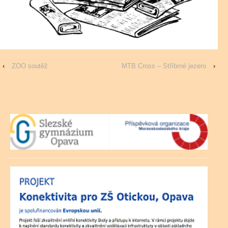
‹
ZOO soutěž
MTB Cross – Stříbrné jezero
›