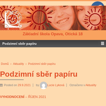
Základní škola Opava, Otická 18
Podzimní sběr papíru
Domů
›
Aktuality
›
Podzimní sběr papíru
Podzimní sběr papíru
Posted on
29.9.2021
by
Lucie Lyková
Označeno v
Aktuality
VYHODNOCENÍ
– ŘÍJEN 2021