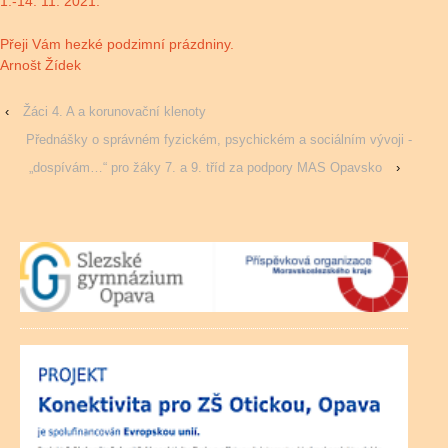
1.-14. 11. 2021.
Přeji Vám hezké podzimní prázdniny.
Arnošt Žídek
‹
Žáci 4. A a korunovační klenoty
Přednášky o správném fyzickém, psychickém a sociálním vývoji -
„dospívám…“ pro žáky 7. a 9. tříd za podpory MAS Opavsko
›