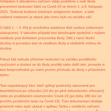
Vzhledem k aktuálnímu nařízení vlády proběhne v naší škole
preventivní testování žáků na Covid-19 ve dnech 1. a 8. listopadu
2021. Testovat budeme totožným antigenním testem, a také
veškeré nastavení je stejné jako tomu bylo na začátku září.
U žáků 1. – 3. tříd je umožněna asistence třetí osobou (zákonným
zástupcem). V takovém případě test absolvujete společně v našem
vestibulu pod dohledem pracovníka školy. Děti z ranní školní
družiny si provedou test ve vestibulu školy a následně mohou do
družiny.
Pokud žák nebude přítomen testování na začátku pondělního
vyučování a dostaví se do školy později nebo další den, provede si
test bezprostředně po svém prvním příchodu do školy v příslušném
týdnu.
Test nepodstupují žáci, kteří splňují podmínky stanovené pro
bezinfekčnost po očkování (14 dní po plně dokončeném očkování)
nebo po prodělaném onemocnění Covid-19 (po dobu 180 dní od
prvního pozitivního testu na Covid-19). Tuto dokumentaci dodejte
písemně nebo stačí ukázat v aplikaci Tečka v mobilním zařízení