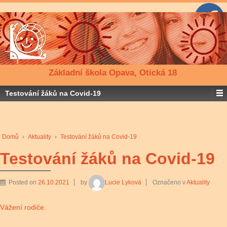
Základní škola Opava, Otická 18
Testování žáků na Covid-19
Domů
›
Aktuality
›
Testování žáků na Covid-19
Testování žáků na Covid-19
Posted on
26.10.2021
by
Lucie Lyková
Označeno v
Aktuality
Vážení rodiče.