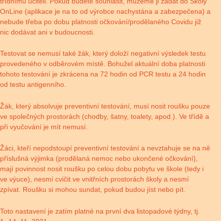
třídnímu učiteli. Pokud budete souhlasit, můžeme ji zadat do Školy
OnLine (aplikace je na to od výrobce nachystána a zabezpečena) a
nebude třeba po dobu platnosti očkování/prodělaného Covidu již
nic dodávat ani v budoucnosti.
Testovat se nemusí také žák, který doloží negativní výsledek testu
provedeného v odběrovém místě. Bohužel aktuální doba platnosti
tohoto testování je zkrácena na 72 hodin od PCR testu a 24 hodin
od testu antigenního.
Žák, který absolvuje preventivní testování, musí nosit roušku pouze
ve společných prostorách (chodby, šatny, toalety, apod.). Ve třídě a
při vyučování je mít nemusí.
Žáci, kteří nepodstoupí preventivní testování a nevztahuje se na ně
příslušná výjimka (prodělaná nemoc nebo ukončené očkování),
mají povinnost nosit roušku po celou dobu pobytu ve škole (tedy i
ve výuce), nesmí cvičit ve vnitřních prostorách školy a nesmí
zpívat. Roušku si mohou sundat, pokud budou jíst nebo pít.
Toto nastavení je zatím platné na první dva listopadové týdny, tj.