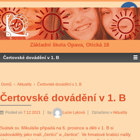
Základní škola Opava, Otická 18
Čertovské dovádění v 1. B
Domů
›
Aktuality
›
Čertovské dovádění v 1. B
Čertovské dovádění v 1. B
Posted on
7.12.2021
by
Lucie Lyková
Označeno v
Aktuality
Svátek sv. Mikuláše připadá na 6. prosince a děti v 1. B si
zadováděly jako malí „čertíci“ a „čertice“. Ve hmatové krabici našly