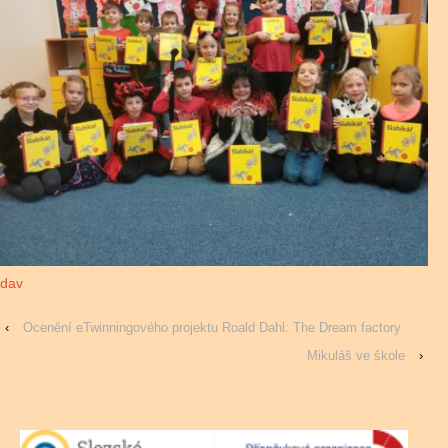
dav
‹
Ocenění eTwinningového projektu Roald Dahl: The Dream factory
Mikuláš ve škole
›