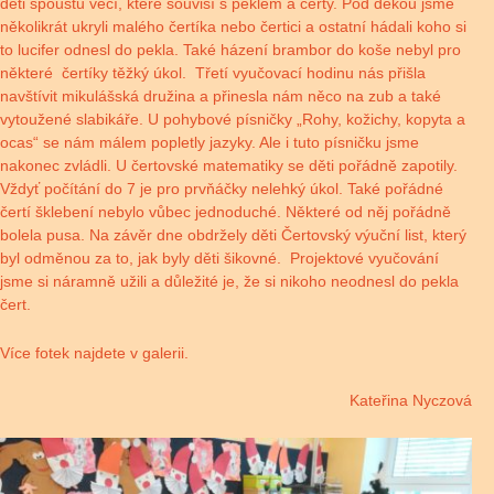
děti spoustu věcí, které souvisí s peklem a čerty. Pod dekou jsme
několikrát ukryli malého čertíka nebo čertici a ostatní hádali koho si
to lucifer odnesl do pekla. Také házení brambor do koše nebyl pro
některé čertíky těžký úkol. Třetí vyučovací hodinu nás přišla
navštívit mikulášská družina a přinesla nám něco na zub a také
vytoužené slabikáře. U pohybové písničky „Rohy, kožichy, kopyta a
ocas“ se nám málem popletly jazyky. Ale i tuto písničku jsme
nakonec zvládli. U čertovské matematiky se děti pořádně zapotily.
Vždyť počítání do 7 je pro prvňáčky nelehký úkol. Také pořádné
čertí šklebení nebylo vůbec jednoduché. Některé od něj pořádně
bolela pusa. Na závěr dne obdržely děti Čertovský výuční list, který
byl odměnou za to, jak byly děti šikovné. Projektové vyučování
jsme si náramně užili a důležité je, že si nikoho neodnesl do pekla
čert.
Více fotek najdete v galerii.
Kateřina Nyczová