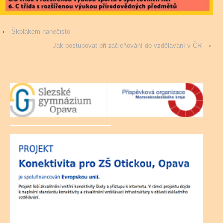
‹
Školákem nanečisto
Jak postupovat při začleňování do vzdělávání v ČR
›