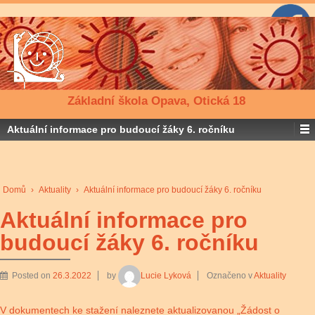
Základní škola Opava, Otická 18
Aktuální informace pro budoucí žáky 6. ročníku
Domů
›
Aktuality
›
Aktuální informace pro budoucí žáky 6. ročníku
Aktuální informace pro
budoucí žáky 6. ročníku
Posted on
26.3.2022
by
Lucie Lyková
Označeno v
Aktuality
V dokumentech ke stažení naleznete aktualizovanou „
Žádost o