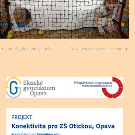
‹
Ten dělá to a ten zas tohle
Návštěva školky v tělocvičně
›