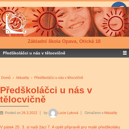
Základní škola Opava, Otická 18
Předškoláčci u nás v tělocvičně
Domů
›
Aktuality
›
Předškoláčci u nás v tělocvičně
Předškoláčci u nás v
tělocvičně
Posted on
26.3.2022
by
Lucie Lyková
Označeno v
Aktuality
V pátek 25. 3. si naši žáci 7. A opět připravili pro malé předškoláky