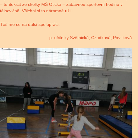
– tentokrát ze školky MŠ Otická – zábavnou sportovní hodinu v
tělocvičně. Všichni si to náramně užili.
Těšíme se na další spolupráci.
p. učitelky Světnická, Czudková, Pavlíková