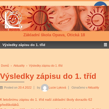
Základní škola Opava, Otická 18
Výsledky zápisu do 1. tříd
Domů
›
Aktuality
›
Výsledky zápisu do 1. tříd
Výsledky zápisu do 1. tříd
Posted on
20.4.2022
by
Lucie Lyková
Označeno v
Aktuality
K letošnímu zápisu do 1. tříd naší základní školy dorazilo 62
předškoláků.