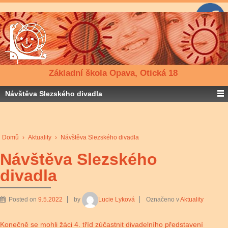
Základní škola Opava, Otická 18
Návštěva Slezského divadla
Domů
›
Aktuality
›
Návštěva Slezského divadla
Návštěva Slezského
divadla
Posted on
9.5.2022
by
Lucie Lyková
Označeno v
Aktuality
Konečně se mohli žáci 4. tříd zúčastnit divadelního představení