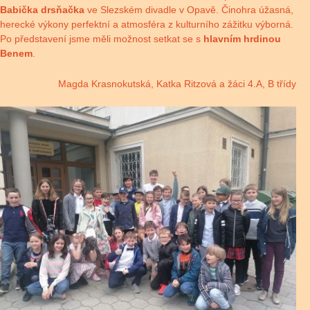
Babička drsňačka
ve Slezském divadle v Opavě. Činohra úžasná,
herecké výkony perfektní a atmosféra z kulturního zážitku výborná.
Po představení jsme měli možnost setkat se s
hlavním hrdinou
Benem
.
Magda Krasnokutská, Katka Ritzová a žáci 4.A, B třídy