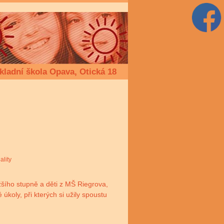
kladní škola Opava, Otická 18
ality
nižšího stupně a děti z MŠ Riegrova,
úkoly, při kterých si užily spoustu