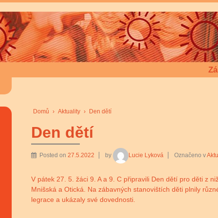
Zá
Domů
›
Aktuality
›
Den dětí
Den dětí
Posted on
27.5.2022
by
Lucie Lyková
Označeno v
Aktu
V pátek 27. 5. žáci 9. A a 9. C připravili Den dětí pro děti z 
Mnišská a Otická. Na zábavných stanovištích děti plnily různé 
legrace a ukázaly své dovednosti.