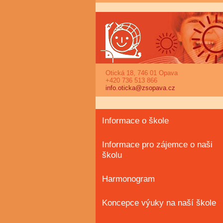
Otická 18, 746 01 Opava
+420 736 513 866
info.oticka@zsopava.cz
Informace o škole
Informace pro zájemce o naši
školu
Harmonogram
Koncepce výuky na naší škole