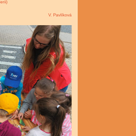
rii)
V. Pavlíková