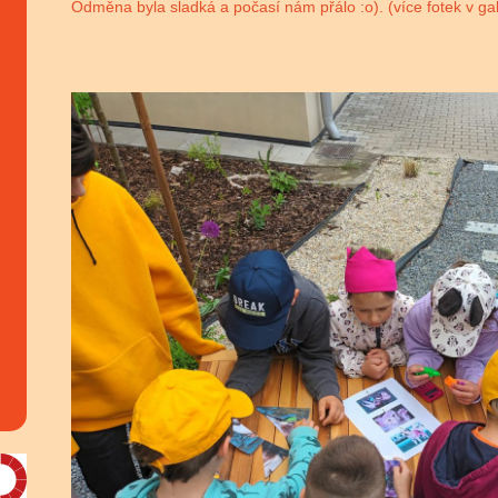
Odměna byla sladká a počasí nám přálo :o). (více fotek v gale