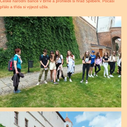
České národní bance v Brně a prohlédli si hrad Špilberk. Počasí
přálo a třída si výjezd užila.