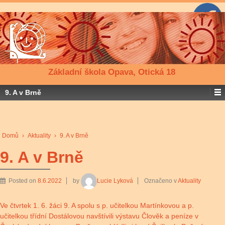
Základní škola Opava, Otická 18
9. A v Brně
Domů
›
Aktuality
›
9. A v Brně
9. A v Brně
Posted on
8.6.2022
by
Lucie Lyková
Označeno v
Aktuality
Ve čtvrtek 1. 6. žáci 9. A spolu s p. učitelkou Martínkovou a p.
učitelkou třídní Dostálovou navštívili výstavu Člověk a peníze v