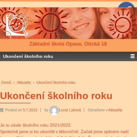
Základní škola Opava, Otická 18
Ukončení školního roku
Domů
›
Aktuality
›
Ukončení školního roku
Ukončení školního roku
Posted on
5.7.2022
by
Lucie Lyková
Označeno v
Aktuality
Je tu závěr školního roku 2021/2022.
Společně jsme si ho ukončili v tělocvičně. Začali jsme zpěvem naší