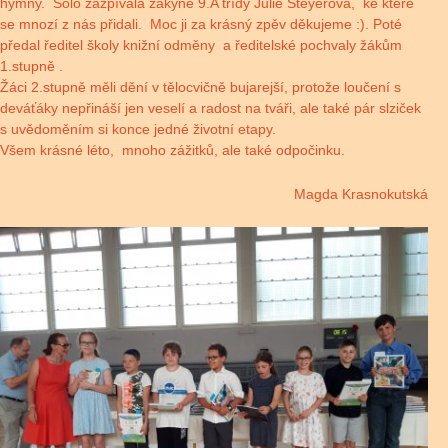
hymny. Sólo zazpívala žákyně 9.A třídy Julie Šteyerová, ke které
se mnozí z nás přidali. Moc ji za krásný zpěv děkujeme :). Poté
předal ředitel školy knižní odměny a ředitelské pochvaly žákům
1.stupně .
Žáci 2.stupně měli dění v tělocvičně bujarejší, protože loučení s
deváťáky nepřináší jen veselí a radost na tváři, ale také pár slziček
s uvědoměním si konce jedné životní etapy.
Všem krásné léto, mnoho zážitků, ale také odpočinku.
Magda Krasnokutská